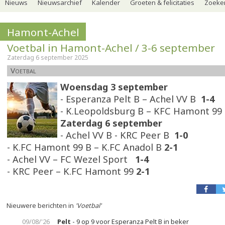
Nieuws
Nieuwsarchief
Kalender
Groeten & felicitaties
Zoeker
Hamont-Achel
Voetbal in Hamont-Achel / 3-6 september
Zaterdag 6 september 2025
Voetbal
Woensdag 3 september
- Esperanza Pelt B – Achel VV B
1-4
- K.Leopoldsburg B – KFC Hamont 9
Zaterdag
6 september
- Achel VV B - KRC Peer B
1-0
- K.FC Hamont 99 B – K.FC Anadol B
2-1
- Achel VV – FC Wezel Sport
1-4
- KRC Peer – K.FC Hamont 99
2-1
Nieuwere berichten in
'Voetbal'
09/08/'26
Pelt
- 9 op 9 voor Esperanza Pelt B in beker