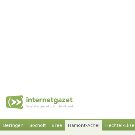
Beringen
Bocholt
Bree
Hamont-Achel
Hechtel-Ekse