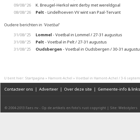
09/08/'26
K. Breugel-Herkol wint derby met wereldgoal
08/08/'26
Pelt
- Lindelhoeven VV wint van Paal-Tervant
Oudere berichten in
'Voetbal'
31/08/'25
Lommel
- Voetbal in Lommel / 27-31 augustus
31/08/'25
Pelt
- Voetbal in Pelt / 27-31 augustus
31/08/'25
Oudsbergen
- Voetbal in Oudsbergen / 30-31 augustu
U bent hier:
Startpagina
»
Hamont-Achel
»
Voetbal in Hamont-Achel / 3-6 septe
Contacteer ons
|
Adverteer
|
Over deze site
|
Gemeente-info & link
© 2004-2013
Faes nv
-
Op de artikels en foto’s rust copyright
|
Site: Webstylers