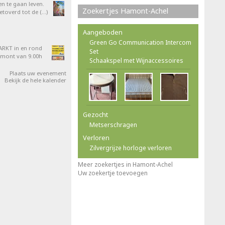
en te gaan leven.
Zoekertjes Hamont-Achel
overd tot de (…)
Aangeboden
Green Go Communication Intercom
RKT in en rond
Set
amont van 9.00h
Schaakspel met Wijnaccessoires
Plaats uw evenement
Bekijk de hele kalender
Gezocht
Metserschragen
Verloren
Zilvergrijze horloge verloren
Meer zoekertjes in Hamont-Achel
Uw zoekertje toevoegen