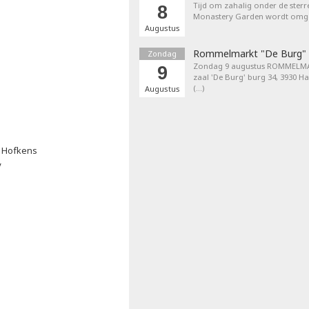
Tijd om zahalig onder de sterr
8
Monastery Garden wordt omget
Augustus
Rommelmarkt "De Burg"
Zondag
Zondag 9 augustus ROMMELMA
9
zaal 'De Burg' burg 34, 3930 H
(…)
Augustus
De Hofkens
V