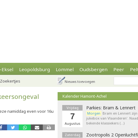
-Eksel
Leopoldsburg
Lommel
Oudsbergen
Peer
Pel
Zoekertjes
Nieuws toevoegen
keersongeval
Kalender Hamont-Achel
Parkies: Bram & Lennert
Vrijdag
deze namiddag even voor 16u
Morgen
Bram en Lennert zijn 
7
jukebox van Vlaanderen'. Naa
bekende klassiekers (…)
Augustus
Zootropolis 2 Openluchtf
Zaterdag