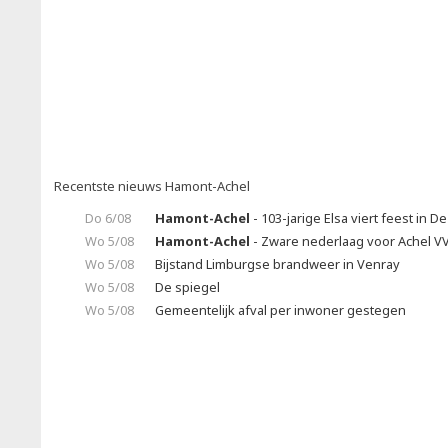
Recentste nieuws Hamont-Achel
Do 6/08
Hamont-Achel
- 103-jarige Elsa viert feest in 
Wo 5/08
Hamont-Achel
- Zware nederlaag voor Achel V
Wo 5/08
Bijstand Limburgse brandweer in Venray
Wo 5/08
De spiegel
Wo 5/08
Gemeentelijk afval per inwoner gestegen