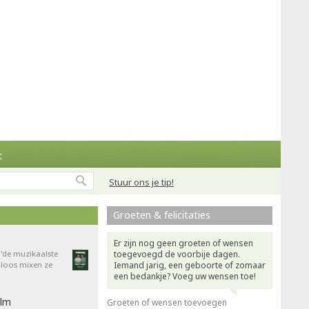
t
Stuur ons je tip!
Groeten & felicitaties
Er zijn nog geen groeten of wensen
'de muzikaalste
toegevoegd de voorbije dagen.
dloos mixen ze
Iemand jarig, een geboorte of zomaar
een bedankje? Voeg uw wensen toe!
ilm
Groeten of wensen toevoegen