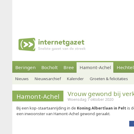
Beringen
Bocholt
Bree
Hamont-Achel
Hechtel
Nieuws
Nieuwsarchief
Kalender
Groeten & felicitaties
Vrouw gewond bij ver
Hamont-Achel
Woensdag 7 oktober 2020
Bij een kop-staartaanrijding in de
Koning Albertlaan in Pelt
is 
een inwoonster van Hamont-Achel gewond geraakt.