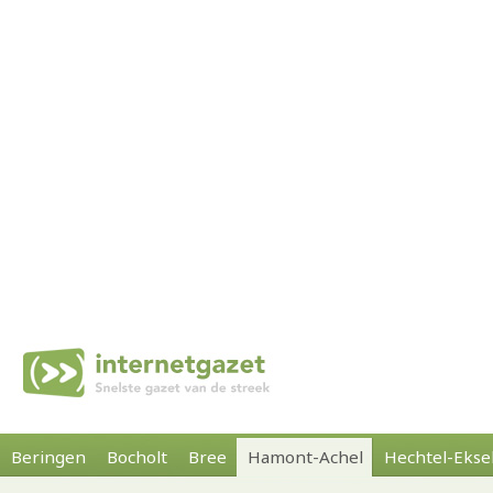
Beringen
Bocholt
Bree
Hamont-Achel
Hechtel-Ekse