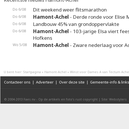
Dit weekend weer flitsmarathon
Do 6/08
Hamont-Achel
- Derde ronde voor Elise 
Do 6/08
Landbouw 45% van grondoppervlakte
Do 6/08
Hamont-Achel
- 103-jarige Elsa viert fee
Do 6/08
Hofkens
Hamont-Achel
- Zware nederlaag voor A
Wo 5/08
U bent hier:
Startpagina
»
Hamont-Achel
»
Winst voor Dames A van Tectum Ache
Contacteer ons
|
Adverteer
|
Over deze site
|
Gemeente-info & link
© 2004-2013
Faes nv
-
Op de artikels en foto’s rust copyright
|
Site: Webstylers