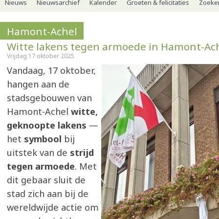
Nieuws
Nieuwsarchief
Kalender
Groeten & felicitaties
Zoeker
Hamont-Achel
Witte lakens tegen armoede in Hamont-Ac
Vrijdag 17 oktober 2025
Vandaag, 17 oktober,
hangen aan de
stadsgebouwen van
Hamont-Achel
witte,
geknoopte lakens
—
het
symbool
bij
uitstek van de
strijd
tegen armoede
. Met
dit gebaar sluit de
stad zich aan bij de
wereldwijde actie om