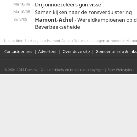
Drij onnüezelèèrs gön visse
Ma 10/08
Samen kijken naar de zonsverduistering
Ma 10/08
Hamont-Achel
- Wereldkampioenen op d
Zo 9/08
Beverbeekseheide
U bent hier:
Startpagina
»
Hamont-Achel
»
Witte lakens tegen armoede in Hamo
Contacteer ons
|
Adverteer
|
Over deze site
|
Gemeente-info & link
© 2004-2013
Faes nv
-
Op de artikels en foto’s rust copyright
|
Site: Webstylers