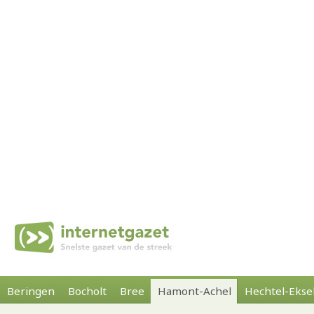
Beringen
Bocholt
Bree
Hamont-Achel
Hechtel-Ekse