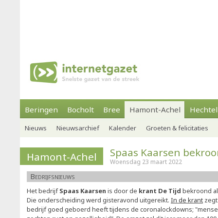
Beringen
Bocholt
Bree
Hamont-Achel
Hechtel
Nieuws
Nieuwsarchief
Kalender
Groeten & felicitaties
Spaas Kaarsen bekro
Hamont-Achel
Woensdag 23 maart 2022
Bedrijfsnieuws
Het bedrijf
Spaas Kaarsen
is door de
krant De Tijd
bekroond a
Die onderscheiding werd gisteravond uitgereikt.
In de krant
zegt
bedrijf goed geboerd heeft tijdens de coronalockdowns; "mense