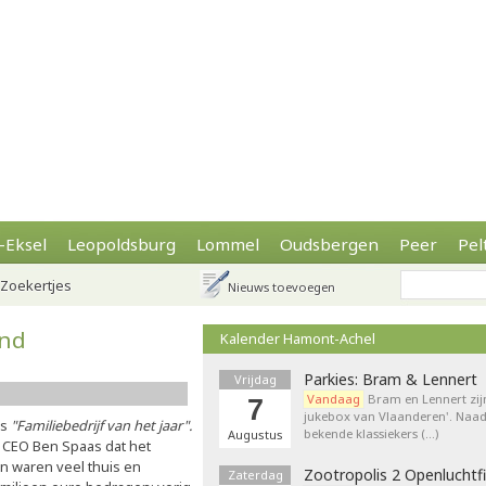
-Eksel
Leopoldsburg
Lommel
Oudsbergen
Peer
Pel
Zoekertjes
Nieuws toevoegen
ond
Kalender Hamont-Achel
Parkies: Bram & Lennert
Vrijdag
Vandaag
Bram en Lennert zij
7
jukebox van Vlaanderen'. Naa
ls
"Familiebedrijf van het jaar".
bekende klassiekers (…)
Augustus
 CEO Ben Spaas dat het
n waren veel thuis en
Zootropolis 2 Openluchtf
Zaterdag