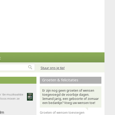
t
Stuur ons je tip!
Groeten & felicitaties
Er zijn nog geen groeten of wensen
n 'de muzikaalste
toegevoegd de voorbije dagen.
dloos mixen ze
Iemand jarig, een geboorte of zomaar
een bedankje? Voeg uw wensen toe!
ilm
Groeten of wensen toevoegen