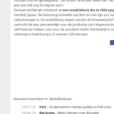
zochten rust en gezelligheid". De omzet zal dit jaar meer dan 10
jaar was dat nog 92 miljoen euro.
De kaarsenfabriek ontstond uit
een wasblekerij die in 1853 op
Hendrik Spaas, de betovergrootvader van Ben en van zijn zus Sar
salesmanager is. De wasblekerij, waarin eerder de brouwerij De
verkocht de was aanvankelijk voor de productie van religieuze ka
zelf kaarsen maken, ook voor de seculiere markt. Het bedrijf is n
verkoopt in heel Europa. Er werken 320 mensen.
Nieuwere berichten in
'Bedrijfsnieuws'
24/07/'26
Pelt
- Ondernemers nemen Jumbo in Pelt over
30/06/'26
Beringen
- Meer kansen voor Borealis