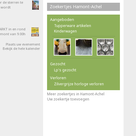
 de sterren te
Zoekertjes Hamont-Achel
 wordt
Aangeboden
Tupperware artikelen
RKT in en rond
Kinderwagen
amont van 9.00h
Plaats uw evenement
Bekijk de hele kalender
Gezocht
Lp's gezocht
Verloren
Zilvergrijze horloge verloren
Meer zoekertjes in Hamont-Achel
Uw zoekertje toevoegen