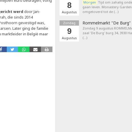
0 miljoen euro bedragen; vorig
Morgen
Tijd om zahalig onder
8
gaan leven. Monastery Garden
gericht werd
door Jan-
omgetoverd tot de (…)
Augustus
ah, die sinds 2014
 Posthoorn gevestigd was,
Rommelmarkt "De Burg"
Zondag
arsen. Later ging de familie
Zondag 9 augustus ROMMELMA
9
zaal 'De Burg' burg 34, 3930 H
u marktleider in België maar
(…)
Augustus