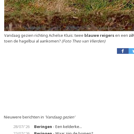
Vandaag gezien richting Achelse Kluis: twee
blauwe reigers
en een
zi
toen de hagelbui al aankomen?
(Foto Theo van Vlierden)
Nieuwere berichten in
'Vandaag gezien'
28/07/'26
Beringen
- Een kelderke...
22/07/'26
Beringen
- Waar zijn de bomen?