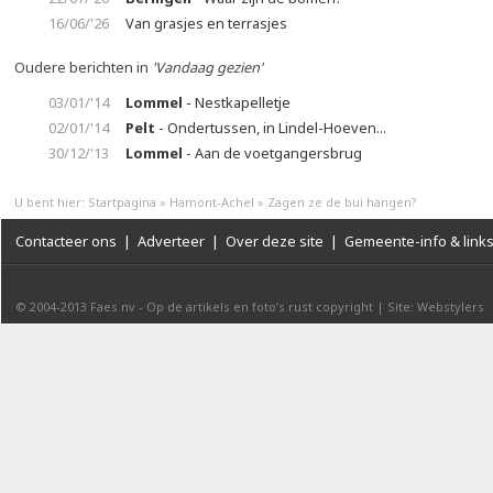
16/06/'26
Van grasjes en terrasjes
Oudere berichten in
'Vandaag gezien'
03/01/'14
Lommel
- Nestkapelletje
02/01/'14
Pelt
- Ondertussen, in Lindel-Hoeven...
30/12/'13
Lommel
- Aan de voetgangersbrug
U bent hier:
Startpagina
»
Hamont-Achel
»
Zagen ze de bui hangen?
Contacteer ons
|
Adverteer
|
Over deze site
|
Gemeente-info & link
© 2004-2013
Faes nv
-
Op de artikels en foto’s rust copyright
|
Site: Webstylers