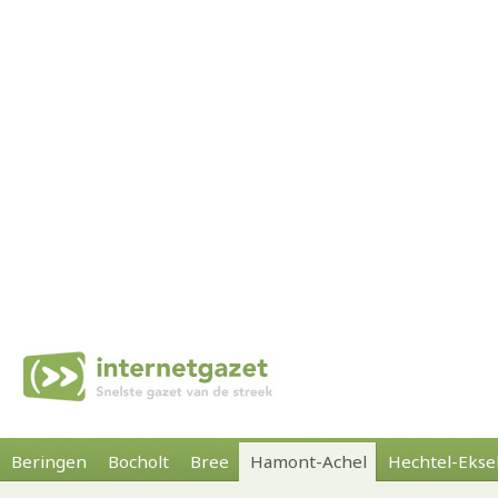
Beringen
Bocholt
Bree
Hamont-Achel
Hechtel-Ekse