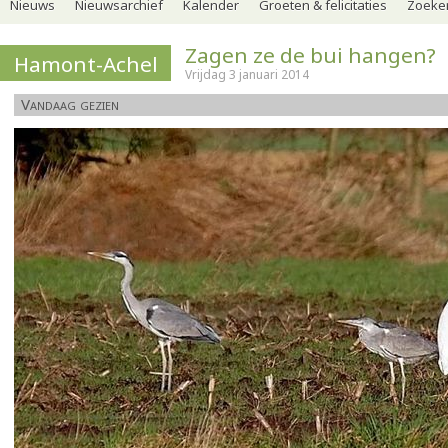
Nieuws
Nieuwsarchief
Kalender
Groeten & felicitaties
Zoeker
Zagen ze de bui hangen?
Hamont-Achel
Vrijdag 3 januari 2014
Vandaag gezien