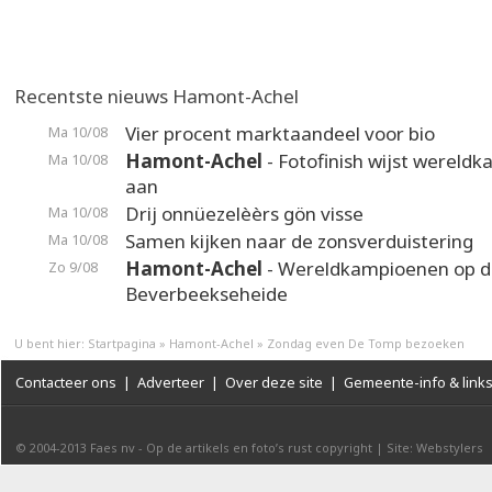
Recentste nieuws Hamont-Achel
Vier procent marktaandeel voor bio
Ma 10/08
Hamont-Achel
- Fotofinish wijst wereld
Ma 10/08
aan
Drij onnüezelèèrs gön visse
Ma 10/08
Samen kijken naar de zonsverduistering
Ma 10/08
Hamont-Achel
- Wereldkampioenen op d
Zo 9/08
Beverbeekseheide
U bent hier:
Startpagina
»
Hamont-Achel
»
Zondag even De Tomp bezoeken
Contacteer ons
|
Adverteer
|
Over deze site
|
Gemeente-info & link
© 2004-2013
Faes nv
-
Op de artikels en foto’s rust copyright
|
Site: Webstylers