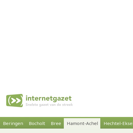
Beringen
Bocholt
Bree
Hamont-Achel
Hechtel-Ekse