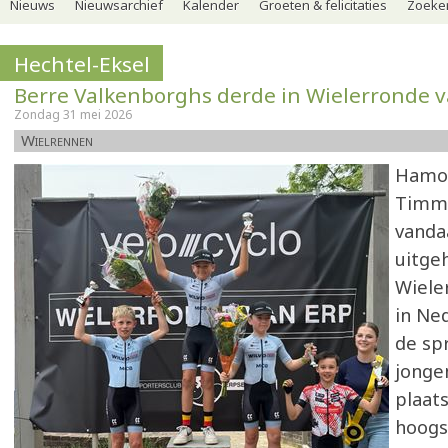
Nieuws
Nieuwsarchief
Kalender
Groeten & felicitaties
Zoeker
Hechtel-Eksel
Berre Valkenborghs derde in Wielerronde v
Zondag 31 mei 2026
Wielrennen
Hamon
Timm
vanda
uitgeh
Wiele
in Ne
de spr
jonge
plaat
hoogs