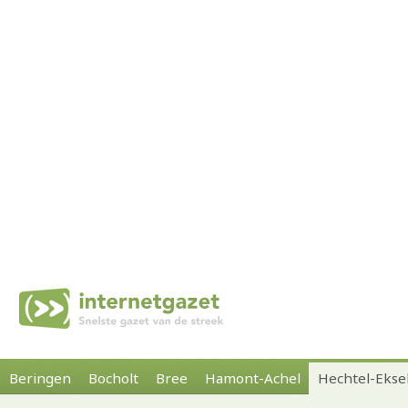
Beringen
Bocholt
Bree
Hamont-Achel
Hechtel-Ekse