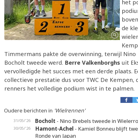
het p
podiu
boven
de kl
wiele
Kempe
Timmermans pakte de overwinning, terwijl Nino 
Bocholt tweede werd.
Berre Valkenborghs
uit Ek
vervolledigde het succes met een derde plaats. 
collectieve prestatie dus voor TWC De Kempen, 
renners het volledige podium wist in te palmen.
Oudere berichten in
'Wielrennen'
Bocholt
- Nino Brebels tweede in Wielerr
31/05/'26
Hamont-Achel
- Kamiel Bonneu blijft twe
30/05/'26
Ronde van Japan