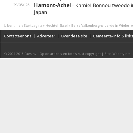
Hamont-Achel
- Kamiel Bonneu tweede i
29/05/'26
Japan
U bent hier:
Startpagina
»
Hechtel-Eksel
»
Berre Valkenborghs derde in Wielerr
Contacteer ons
|
Adverteer
|
Over deze site
|
Gemeente-info & link
© 2004-2013
Faes nv
-
Op de artikels en foto’s rust copyright
|
Site: Webstylers