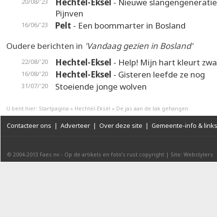
Hechtel-Eksel
- Nieuwe slangengeneratie 
20/08/'23
Pijnven
Pelt
- Een boommarter in Bosland
16/06/'23
Oudere berichten in
'Vandaag gezien in Bosland'
Hechtel-Eksel
- Help! Mijn hart kleurt zwa
22/08/'20
Hechtel-Eksel
- Gisteren leefde ze nog
16/08/'20
Stoeiende jonge wolven
31/07/'20
U bent hier:
Startpagina
»
Hechtel-Eksel
»
De jas aan de tak gehangen
Contacteer ons
|
Adverteer
|
Over deze site
|
Gemeente-info & link
© 2004-2013
Faes nv
-
Op de artikels en foto’s rust copyright
|
Site: Webstylers