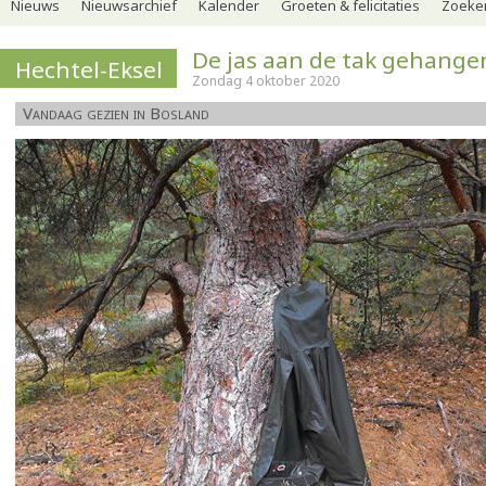
Nieuws
Nieuwsarchief
Kalender
Groeten & felicitaties
Zoeker
De jas aan de tak gehange
Hechtel-Eksel
Zondag 4 oktober 2020
Vandaag gezien in Bosland