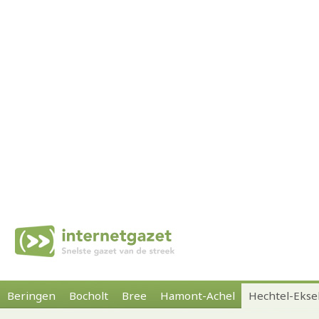
Beringen
Bocholt
Bree
Hamont-Achel
Hechtel-Ekse