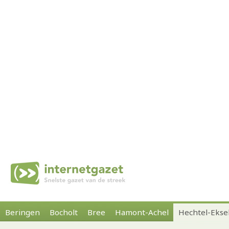
Beringen
Bocholt
Bree
Hamont-Achel
Hechtel-Ekse