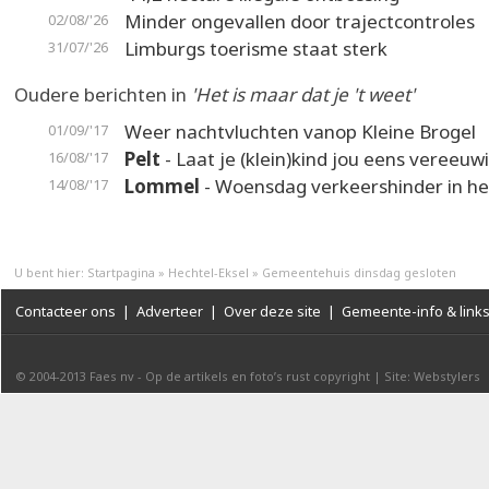
Minder ongevallen door trajectcontroles
02/08/'26
Limburgs toerisme staat sterk
31/07/'26
Oudere berichten in
'Het is maar dat je 't weet'
Weer nachtvluchten vanop Kleine Brogel
01/09/'17
Pelt
- Laat je (klein)kind jou eens vereeuw
16/08/'17
Lommel
- Woensdag verkeershinder in h
14/08/'17
U bent hier:
Startpagina
»
Hechtel-Eksel
»
Gemeentehuis dinsdag gesloten
Contacteer ons
|
Adverteer
|
Over deze site
|
Gemeente-info & link
© 2004-2013
Faes nv
-
Op de artikels en foto’s rust copyright
|
Site: Webstylers