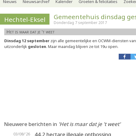
Nieuws
Nieuwsarchief
Kalender
Groeten & felicitaties
Zoeker
Gemeentehuis dinsdag ge
Hechtel-Eksel
Donderdag 7 september 2017
Het is maar dat je 't weet
Dinsdag 12 september
zijn alle gemeentelijke en OCWM-diensten van
uitzonderlijk
gesloten
. Maar maandag blijven ze tot 19u open.
Nieuwere berichten in
'Het is maar dat je 't weet'
44,2 hectare illegale ontbossing
03/08/'26