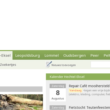
-Eksel
Leopoldsburg
Lommel
Oudsbergen
Peer
Pel
Zoekertjes
Nieuws toevoegen
Kalender Hechtel-Eksel
Repair Café mooihersteld
Zaterdag
Vandaag
•tegen een vrije bij
8
(elektro, kleding, computer, fie
Augustus
Fietstocht Teutenfeesten
Zaterdag