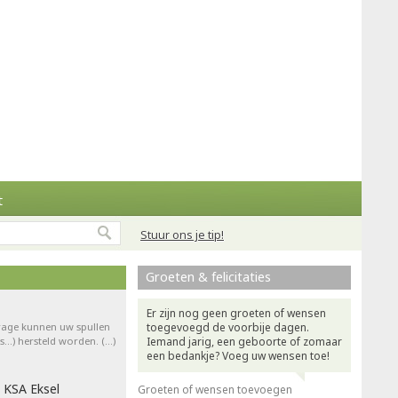
t
Stuur ons je tip!
Groeten & felicitaties
Er zijn nog geen groeten of wensen
drage kunnen uw spullen
toegevoegd de voorbije dagen.
ts…) hersteld worden. (…)
Iemand jarig, een geboorte of zomaar
een bedankje? Voeg uw wensen toe!
 KSA Eksel
Groeten of wensen toevoegen