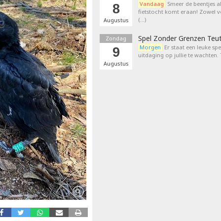
Vandaag
Smeer de beentjes a
8
fietstocht komt eraan! Zowel 
(…)
Augustus
Spel Zonder Grenzen Teu
Zondag
Morgen
Er staat een leuke sp
9
uitdaging op jullie te wachten.
Augustus