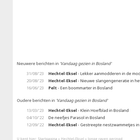
Nieuwere berichten in
'Vandaag gezien in Bosland'
31/08/'23
Hechtel-Eksel
- Lekker aanmodderen in de mo
20/08/'23
Hechtel-Eksel
- Nieuwe slangengeneratie in he
16/06/'23
Pelt
- Een boommarter in Bosland
Oudere berichten in
'Vandaag gezien in Bosland'
13/03/'23
Hechtel-Eksel
- Klein Hoefblad in Bosland
04/10/'22
De neefjes Parasol in Bosland
12/09/'22
Hechtel-Eksel
- Gestreepte nestzwammetjes in
U bent hier:
Startpagina
»
Hechtel-Eksel
»
Jonge raven geringd