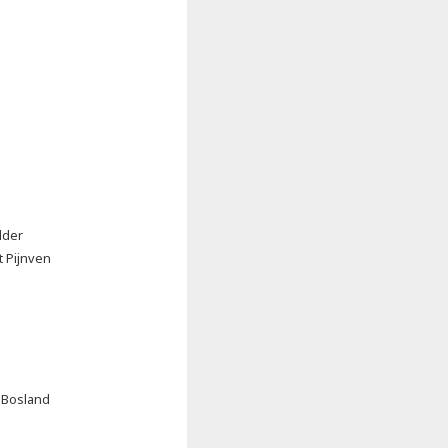
dder
t Pijnven
 Bosland