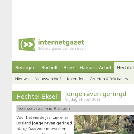
Beringen
Bocholt
Bree
Hamont-Achel
Hechtel
Nieuws
Nieuwsarchief
Kalender
Groeten & felicitaties
Jonge raven geringd
Hechtel-Eksel
Vrijdag 21 april 2023
Vandaag gezien in Bosland
Voor het vierde jaar zijn er in
Bosland
jonge raven geringd
(foto)
.
Daarvoor moest men