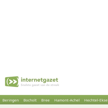
Beringen
Bocholt
Bree
Hamont-Achel
Hechtel-Ekse