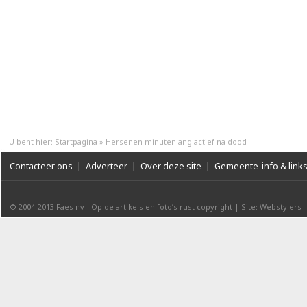
U bent hier:
Startpagina
»
Hersenen minutenlang actief na dood
Contacteer ons
|
Adverteer
|
Over deze site
|
Gemeente-info & link
© 2004-2013
Faes nv
-
Op de artikels en foto’s rust copyright
|
Site: Webstylers