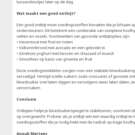
tussendoortjes later op de dag.
Wat maakt een goed ontbijt?
Een goed ontbijt moet voedingsstoffen bevatten die je lichaam op
ondersteunen. Dit betekent een combinatie van complexe koolhy
vetten en vezels. Voorbeelden van gezonde ontbijtopties zijn:
• Havermout met fruit en noten
• Volkorenbrood met avocado en een gekookt ei
• (Griekse) yoghurt met bessen en chiazaad of muesli
• Smoothies op basis van groente en fruit
Deze voedingsmiddelen zorgen voor een stabiele bloedsuikersp
verzadigd. Vermijd snelle suikers zoals croissants of gezoete on
bloedsuiker snel laten stijgen en vervolgens weer laten dalen, 
veroorzaken.
Conclusie
Ontbijten helpt je bloedsuikerspiegel te stabiliseren, voorkomt o
op overgewicht. Probeer als je ontbijt wel een waardig ontbijt te
voedingsstoffen die je nodig hebt met de nadruk op trage koolhy
Anouk Mertens