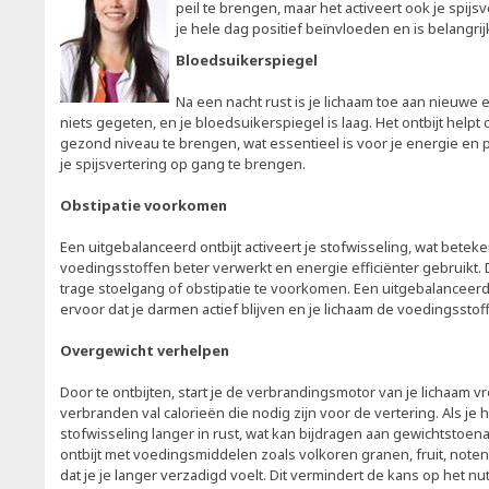
peil te brengen, maar het activeert ook je spijs
je hele dag positief beïnvloeden en is belangri
Bloedsuikerspiegel
Na een nacht rust is je lichaam toe aan nieuwe en
niets gegeten, en je bloedsuikerspiegel is laag. Het ontbijt help
gezond niveau te brengen, wat essentieel is voor je energie en p
je spijsvertering op gang te brengen.
Obstipatie voorkomen
Een uitgebalanceerd ontbijt activeert je stofwisseling, wat beteke
voedingsstoffen beter verwerkt en energie efficiënter gebruikt. 
trage stoelgang of obstipatie te voorkomen. Een uitgebalanceerd 
ervoor dat je darmen actief blijven en je lichaam de voedingssto
Overgewicht verhelpen
Door te ontbijten, start je de verbrandingsmotor van je lichaam v
verbranden val calorieën die nodig zijn voor de vertering. Als je het
stofwisseling langer in rust, wat kan bijdragen aan gewichtstoe
ontbijt met voedingsmiddelen zoals volkoren granen, fruit, noten
dat je je langer verzadigd voelt. Dit vermindert de kans op het 