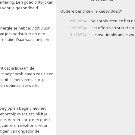
vertering. Een goed ontbijt kan
jk voor je gezondheid.
Oudere berichten in
'Gezondheid'
26/09/'24
Sojaproducten en het ri
12/09/'24
Het effect van suiker op
ergie. Je hebt al 7 tot 8 uur
t om je bloedsuiker op een
01/08/'24
Lactose-intolerantie: vo
restatie. Daarnaast helpt het
nt dat je lichaam de
Dit helpt problemen zoals een
ontbijt met vezels zorgt
ffen optimaal verwerkt.
roeg op en begint met het
 ontbijt overslaat, blijft je
name. Verder zorgt een goed
, zaden en eiwitten ervoor
nuttigen van ongezonde