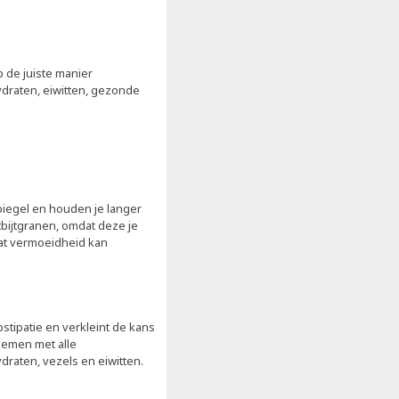
 de juiste manier
draten, eiwitten, gezonde
iegel en houden je langer
tbijtgranen, omdat deze je
wat vermoeidheid kan
bstipatie en verkleint de kans
 nemen met alle
draten, vezels en eiwitten.