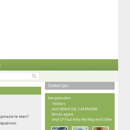
t
Zoekertjes
Aangeboden
Thrillers
Avid VENUE E6L-144 ENGINE
Mooie agave
spinazie te eten?
Vinyl LP Paul Anka My Way And Other
etpatroon