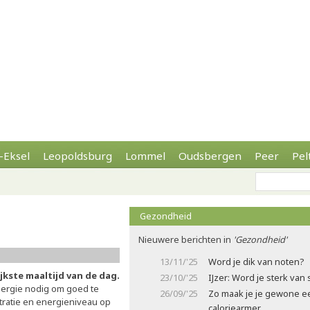
-Eksel
Leopoldsburg
Lommel
Oudsbergen
Peer
Pel
Gezondheid
Nieuwere berichten in
'Gezondheid'
13/11/'25
Word je dik van noten?
jkste maaltijd van de dag.
23/10/'25
IJzer: Word je sterk van 
nergie nodig om goed te
26/09/'25
Zo maak je je gewone e
ntratie en energieniveau op
caloriearmer