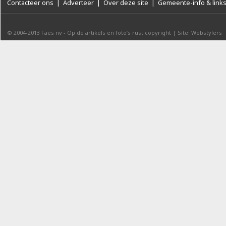
Contacteer ons
|
Adverteer
|
Over deze site
|
Gemeente-info & link
© 2004-2013
Faes nv
-
Op de artikels en foto’s rust copyright
|
Site: Webstylers