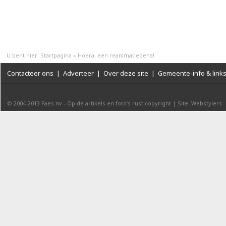
U bent hier:
Startpagina
»
Hoera, een reanimatiebeha!
Contacteer ons
|
Adverteer
|
Over deze site
|
Gemeente-info & link
© 2004-2013
Faes nv
-
Op de artikels en foto’s rust copyright
|
Site: Webstylers