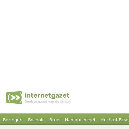
Beringen
Bocholt
Bree
Hamont-Achel
Hechtel-Ekse