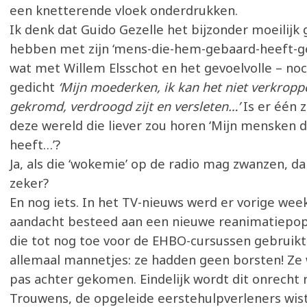
een knetterende vloek onderdrukken.
Ik denk dat Guido Gezelle het bijzonder moeilijk
hebben met zijn ‘mens-die-hem-gebaard-heeft-ge
wat met Willem Elsschot en het gevoelvolle – no
gedicht
‘Mijn moederken, ik kan het niet verkroppe
gekromd, verdroogd zijt en versleten…’
Is er één 
deze wereld die liever zou horen ‘Mijn mensken 
heeft…’?
Ja, als die ‘wokemie’ op de radio mag zwanzen, da
zeker?
En nog iets. In het TV-nieuws werd er vorige wee
aandacht besteed aan een nieuwe reanimatiepo
die tot nog toe voor de EHBO-cursussen gebruik
allemaal mannetjes: ze hadden geen borsten! Ze
pas achter gekomen. Eindelijk wordt dit onrecht 
Trouwens, de opgeleide eerstehulpverleners wist