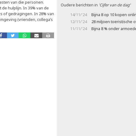
asten van die personen.
Oudere berichten in
'Cijfer van de dag'
e hulplijn. In 39% van de
ns of gedragingen. In 28% van
14/11/'24
Bijna 8 op 10 kopen onli
mgeving (vrienden, collega’s
12/11/'24
28 miljoen toeristische
11/11/'24
Bijna 8 % onder armoe