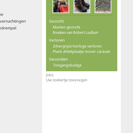
ne
 overnachtingen
Gezocht
Munten gezocht
dedrempel
Boeken van Robert Ludlum
Verloren
Zilvergrijze horloge verloren
Plasti afdekplaatje mover caravan
Gevonden
Toegangsbadge
Jobs
Uw zoekertje toevoegen