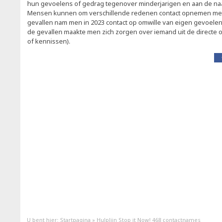
hun gevoelens of gedrag tegenover minderjarigen en aan de na
Mensen kunnen om verschillende redenen contact opnemen met d
gevallen nam men in 2023 contact op omwille van eigen gevoele
de gevallen maakte men zich zorgen over iemand uit de directe o
of kennissen).
U bent hier:
Startpagina
»
Hulplijn Stop it Now! 468 contactnames