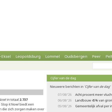
-Eksel
Leopoldsburg
Lommel
Oudsbergen
Peer
Pel
Cijfer van de dag
s
Nieuwere berichten in
'Cijfer van de dag'
07/08/'26
Acht procent meer vluch
Now! in totaal
2.737
06/08/'26
Landbouw 45% van gron
 Stop it Now! biedt een
05/08/'26
Gemeentelijk afval per
en die zich zorgen maken over