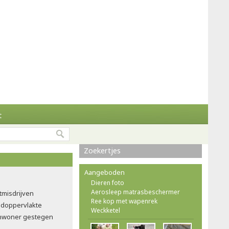
t
Zoekertjes
Aangeboden
Dieren foto
Aerosleep matrasbeschermer
tmisdrijven
Ree kop met wapenrek
doppervlakte
Weckketel
 inwoner gestegen