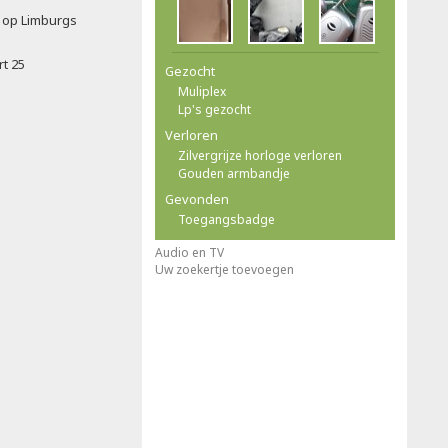
t op Limburgs
rt 25
Gezocht
Muliplex
Lp's gezocht
Verloren
Zilvergrijze horloge verloren
Gouden armbandje
Gevonden
Toegangsbadge
Audio en TV
Uw zoekertje toevoegen