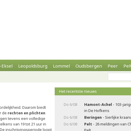
-Eksel
Leopoldsburg
Lommel
Oudsbergen
Peer
Pel
Het recentste nieuws
Do 6/08
Hamont-Achel
- 103-jarig
rdelijkheid. Daarom biedt
in De Hofkens
r de
rechten en plichten
Do 6/08
Beringen
- Sierlijke kraa
en tevens een volledige
telkens van 19 tot 21 uur in
Do 6/08
Pelt
- 26 meldingen van C
 De inschrijvingsperiode loopt
Pelt