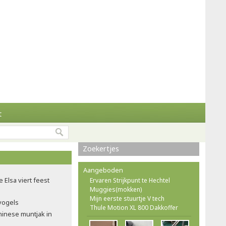
t
Zoekertjes
Aangeboden
e Elsa viert feest
Ervaren Strijkpunt te Hechtel
Muggies(mokken)
Mijn eerste stuurtje V tech
nvogels
Thule Motion XL 800 Dakkoffer
hinese muntjak in