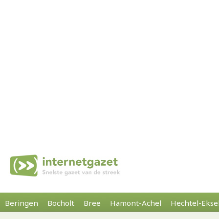
Beringen
Bocholt
Bree
Hamont-Achel
Hechtel-Ekse