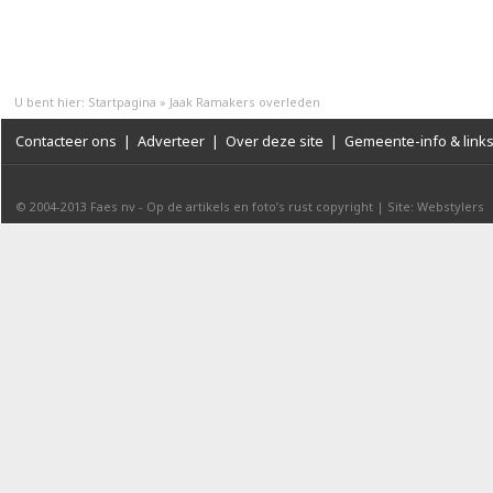
U bent hier:
Startpagina
»
Jaak Ramakers overleden
Contacteer ons
|
Adverteer
|
Over deze site
|
Gemeente-info & link
© 2004-2013
Faes nv
-
Op de artikels en foto’s rust copyright
|
Site: Webstylers