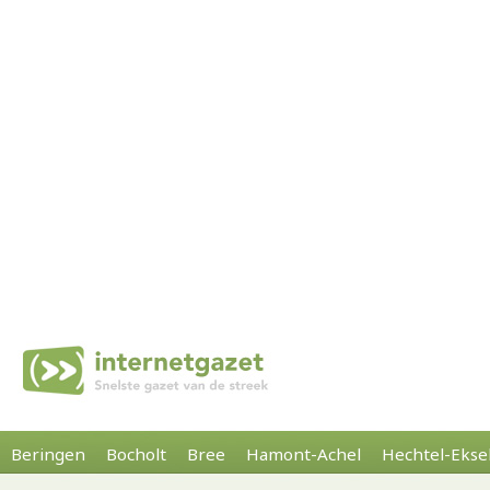
Beringen
Bocholt
Bree
Hamont-Achel
Hechtel-Ekse