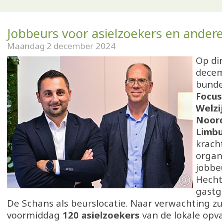
Jobbeurs voor asielzoekers en ander
Maandag 2 december 2024
Op di
dece
bund
Focus
Welzi
Noor
Limb
krach
organ
jobbe
Hecht
gast
De Schans als beurslocatie. Naar verwachting zul
voormiddag
120 asielzoekers
van de lokale opv