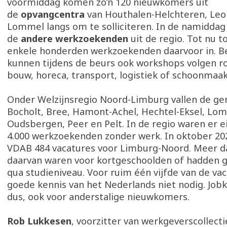
voormiddag komen zo’n 120 nieuwkomers uit
de
opvangcentra
van Houthalen-Helchteren, Leo
Lommel langs om te solliciteren. In de namiddag 
de
andere werkzoekenden
uit de regio. Tot nu t
enkele honderden werkzoekenden daarvoor in. B
kunnen tijdens de beurs ook workshops volgen ro
bouw, horeca, transport, logistiek of schoonmaa
Onder Welzijnsregio Noord-Limburg vallen de g
Bocholt, Bree, Hamont-Achel, Hechtel-Eksel, Lo
Oudsbergen, Peer en Pelt. In de regio waren er 
4.000 werkzoekenden zonder werk. In oktober 20
VDAB 484 vacatures voor Limburg-Noord. Meer da
daarvan waren voor kortgeschoolden of hadden g
qua studieniveau. Voor ruim één vijfde van de va
goede kennis van het Nederlands niet nodig. Jo
dus, ook voor anderstalige nieuwkomers.
Rob Lukkesen
, voorzitter van werkgeverscollect