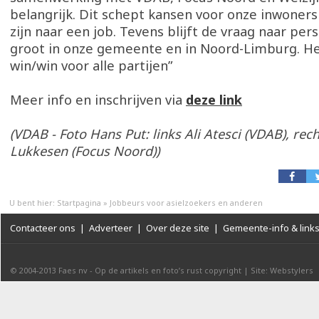
belangrijk. Dit schept kansen voor onze inwoners
zijn naar een job. Tevens blijft de vraag naar per
groot in onze gemeente en in Noord-Limburg. He
win/win voor alle partijen”
Meer info en inschrijven via
deze link
(VDAB - Foto Hans Put: links Ali Atesci (VDAB), rec
Lukkesen (Focus Noord))
U bent hier:
Startpagina
»
Jobbeurs voor asielzoekers en anderen
Contacteer ons
|
Adverteer
|
Over deze site
|
Gemeente-info & link
© 2004-2013
Faes nv
-
Op de artikels en foto’s rust copyright
|
Site: Webstylers