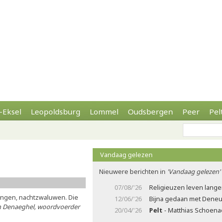
-Eksel
Leopoldsburg
Lommel
Oudsbergen
Peer
Pel
Vandaag gelezen
Nieuwere berichten in
'Vandaag gelezen'
07/08/'26
Religieuzen leven lange
angen, nachtzwaluwen. Die
12/06/'26
Bijna gedaan met Deneu
n Denaeghel, woordvoerder
20/04/'26
Pelt
- Matthias Schoenae