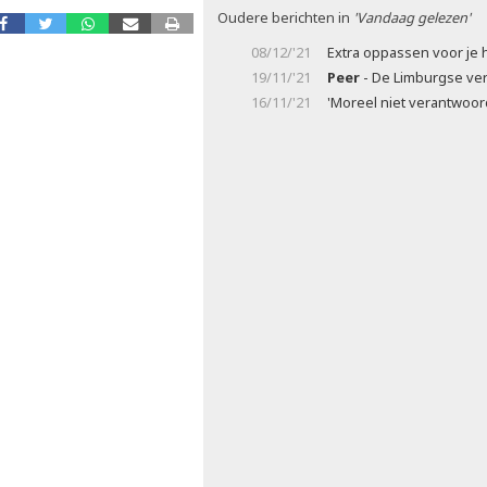
Oudere berichten in
'Vandaag gelezen'
08/12/'21
Extra oppassen voor je 
19/11/'21
Peer
- De Limburgse ve
16/11/'21
'Moreel niet verantwoor