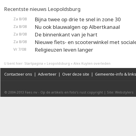
Recentste nieuws Leopoldsburg
Bijna twee op drie te snel in zone 30
Za 8/08
Nu ook blauwalgen op Albertkanaal
Za 8/08
De binnenkant van je hart
Za 8/08
Nieuwe fiets- en scooterwinkel met social
Za 8/08
Religieuzen leven langer
Vr 7/08
U bent hier:
Startpagina
»
Leopoldsburg
»
Alex Kuylen overleden
Contacteer ons
|
Adverteer
|
Over deze site
|
Gemeente-info & link
© 2004-2013
Faes nv
-
Op de artikels en foto’s rust copyright
|
Site: Webstylers