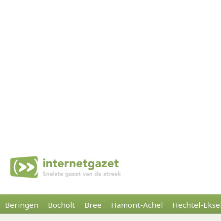
Beringen
Bocholt
Bree
Hamont-Achel
Hechtel-Ekse