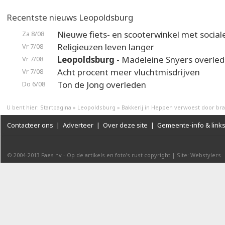
Recentste nieuws Leopoldsburg
Nieuwe fiets- en scooterwinkel met social
Za 8/08
Religieuzen leven langer
Vr 7/08
Leopoldsburg
- Madeleine Snyers overle
Vr 7/08
Acht procent meer vluchtmisdrijven
Vr 7/08
Ton de Jong overleden
Do 6/08
U bent hier:
Startpagina
»
Leopoldsburg
»
Bakkerij in Heppen verwoest door br
Contacteer ons
|
Adverteer
|
Over deze site
|
Gemeente-info & link
© 2004-2013
Faes nv
-
Op de artikels en foto’s rust copyright
|
Site: Webstylers