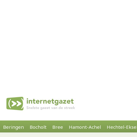
Beringen
Bocholt
Bree
Hamont-Achel
Hechtel-Ekse