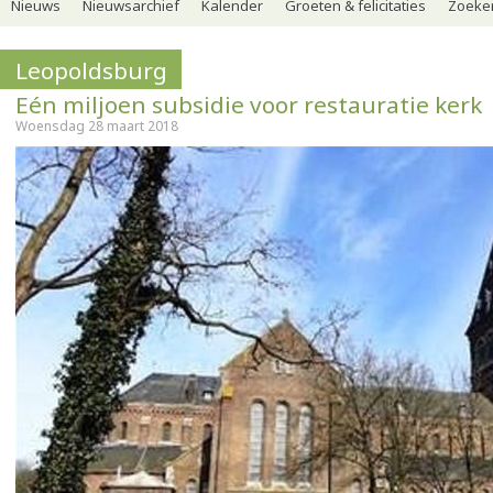
Nieuws
Nieuwsarchief
Kalender
Groeten & felicitaties
Zoeker
Leopoldsburg
Eén miljoen subsidie voor restauratie kerk
Woensdag 28 maart 2018