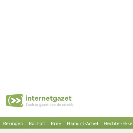
Beringen
Bocholt
Bree
Hamont-Achel
Hechtel-Ekse