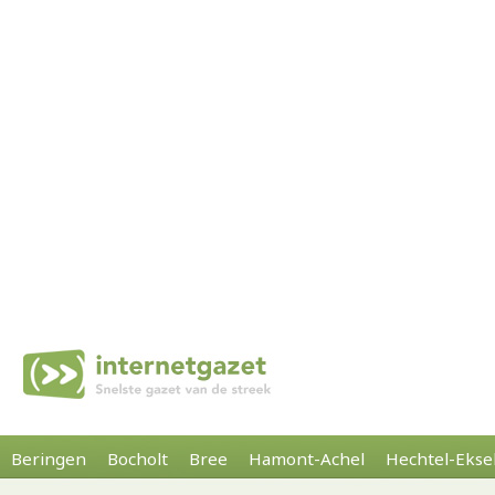
Beringen
Bocholt
Bree
Hamont-Achel
Hechtel-Ekse