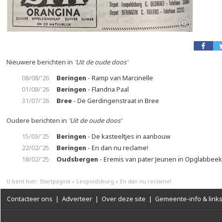
Nieuwere berichten in
'Uit de oude doos'
08/08/'26
Beringen
- Ramp van Marcinelle
01/08/'26
Beringen
- Flandria Paal
31/07/'26
Bree
- De Gerdingenstraat in Bree
Oudere berichten in
'Uit de oude doos'
15/03/'25
Beringen
- De kasteeltjes in aanbouw
22/02/'25
Beringen
- En dan nu reclame!
18/02/'25
Oudsbergen
- Eremis van pater Jeunen in Opglabbeek
U bent hier:
Startpagina
»
Leopoldsburg
»
En dan nu reclame!
Contacteer ons
|
Adverteer
|
Over deze site
|
Gemeente-info & link