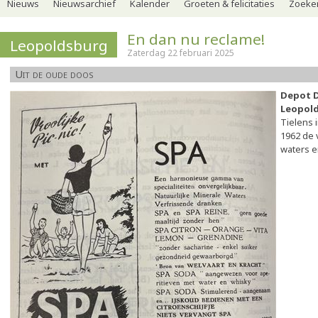
Nieuws
Nieuwsarchief
Kalender
Groeten & felicitaties
Zoeker
En dan nu reclame!
Leopoldsburg
Zaterdag 22 februari 2025
Uit de oude doos
Depot 
Leopol
Tielens 
1962 de 
waters e