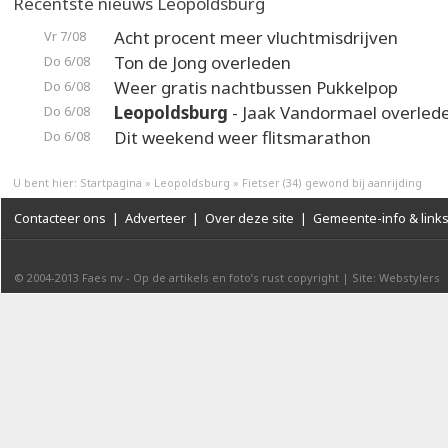
Recentste nieuws Leopoldsburg
Acht procent meer vluchtmisdrijven
Vr 7/08
Ton de Jong overleden
Do 6/08
Weer gratis nachtbussen Pukkelpop
Do 6/08
Leopoldsburg
- Jaak Vandormael overled
Do 6/08
Dit weekend weer flitsmarathon
Do 6/08
U bent hier:
Startpagina
»
Leopoldsburg
»
Fietser (34) gewond bij aanrijding
Contacteer ons
|
Adverteer
|
Over deze site
|
Gemeente-info & link
© 2004-2013
Faes nv
-
Op de artikels en foto’s rust copyright
|
Site: Webstylers