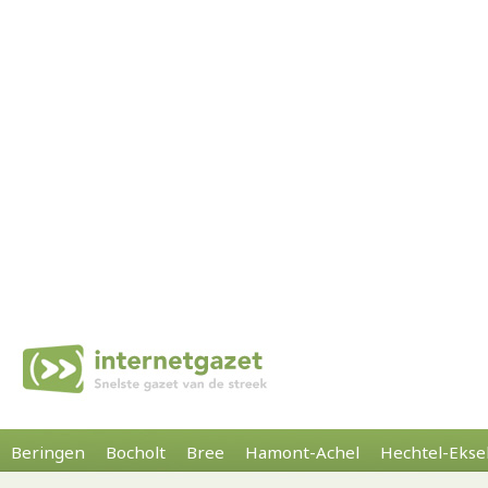
Beringen
Bocholt
Bree
Hamont-Achel
Hechtel-Ekse