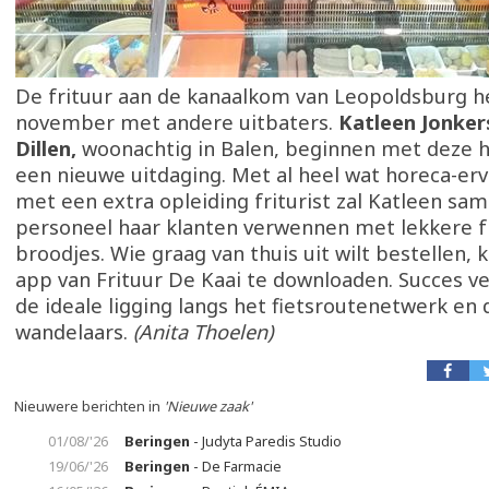
De frituur aan de kanaalkom van Leopoldsburg 
november met andere uitbaters.
Katleen Jonker
Dillen,
woonachtig in Balen, beginnen met deze 
een nieuwe uitdaging. Met al heel wat horeca-erv
met een extra opleiding friturist zal Katleen sa
personeel haar klanten verwennen met lekkere fr
broodjes. Wie graag van thuis uit wilt bestellen, 
app van Frituur De Kaai te downloaden. Succes v
de ideale ligging langs het fietsroutenetwerk en 
wandelaars.
(Anita Thoelen)
Nieuwere berichten in
'Nieuwe zaak'
01/08/'26
Beringen
- Judyta Paredis Studio
19/06/'26
Beringen
- De Farmacie