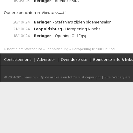
16/05/'26
Beringen
- Boetiek ÉMIA
Oudere berichten in
'Nieuwe zaak'
28/10/'24
Beringen
- Stefanie's zijden bloemensalon
21/10/'24
Leopoldsburg
- Heropening Ninebal
18/10/'24
Beringen
- Opening Old Egypt
U bent hier:
Startpagina
»
Leopoldsburg
»
Heropening frituur De Kaai
Contacteer ons
|
Adverteer
|
Over deze site
|
Gemeente-info & link
© 2004-2013
Faes nv
-
Op de artikels en foto’s rust copyright
|
Site: Webstylers