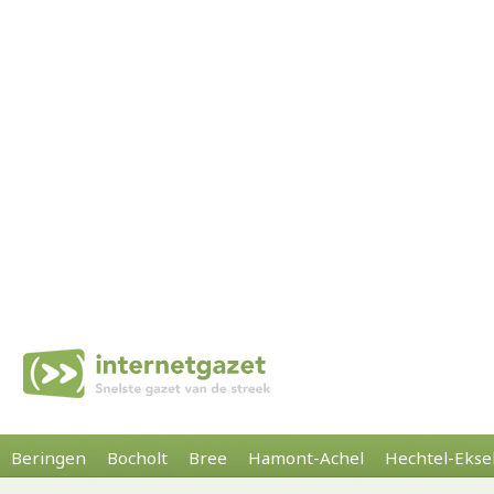
Beringen
Bocholt
Bree
Hamont-Achel
Hechtel-Ekse