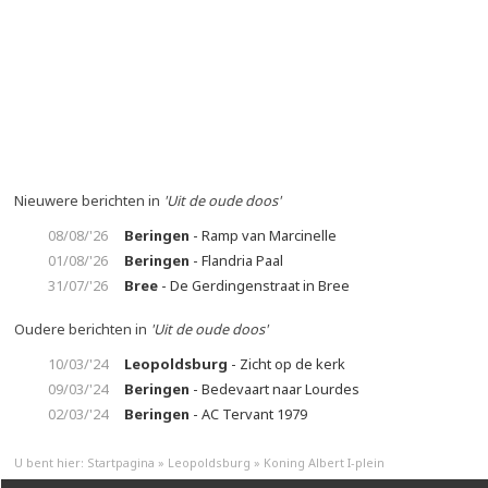
Nieuwere berichten in
'Uit de oude doos'
08/08/'26
Beringen
- Ramp van Marcinelle
01/08/'26
Beringen
- Flandria Paal
31/07/'26
Bree
- De Gerdingenstraat in Bree
Oudere berichten in
'Uit de oude doos'
10/03/'24
Leopoldsburg
- Zicht op de kerk
09/03/'24
Beringen
- Bedevaart naar Lourdes
02/03/'24
Beringen
- AC Tervant 1979
U bent hier:
Startpagina
»
Leopoldsburg
»
Koning Albert I-plein