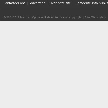
Contacteer ons
|
Adverteer
|
Over deze site
|
Gemeente-info & link
© 2004-2013
Faes nv
-
Op de artikels en foto’s rust copyright
|
Site: Webstylers