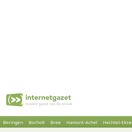
Beringen
Bocholt
Bree
Hamont-Achel
Hechtel-Ekse