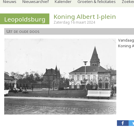
Nieuws
Nieuwsarchief
Kalender
Groeten & felicitaties
Zoeker
Koning Albert I-plein
Leopoldsburg
Zaterdag 16 maart 2024
Uit de oude doos
Vandaag 
Koning Al