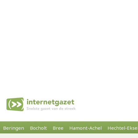
Beringen
Bocholt
Bree
Hamont-Achel
Hechtel-Ekse