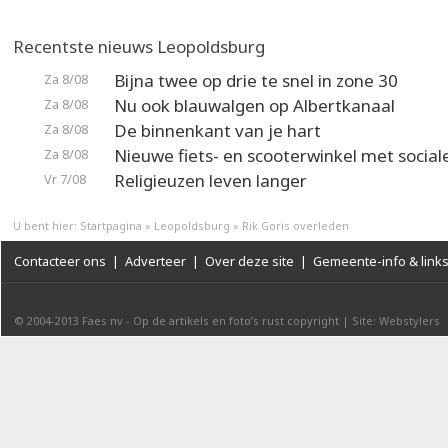
Recentste nieuws Leopoldsburg
Bijna twee op drie te snel in zone 30
Za 8/08
Nu ook blauwalgen op Albertkanaal
Za 8/08
De binnenkant van je hart
Za 8/08
Nieuwe fiets- en scooterwinkel met social
Za 8/08
Religieuzen leven langer
Vr 7/08
U bent hier:
Startpagina
»
Leopoldsburg
»
Rik Goris overleden
Contacteer ons
|
Adverteer
|
Over deze site
|
Gemeente-info & link
© 2004-2013
Faes nv
-
Op de artikels en foto’s rust copyright
|
Site: Webstylers