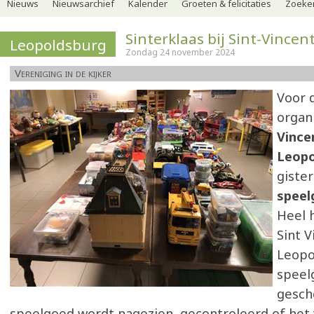
Nieuws
Nieuwsarchief
Kalender
Groeten & felicitaties
Zoeker
Sinterklaas bij Sint-Vincen
Leopoldsburg
Zondag 24 november 2024
Vereniging in de kijker
Voor 
organ
Vince
Leopo
giste
speel
Heel 
Sint V
Leopo
speelg
gesch
speelgoed wordt nagezien, gecontroleerd of het