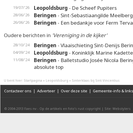
Leopoldsburg
- De Scheef Pupiters
19/07/'26
Beringen
- Sint-Sebastiaangilde Meelberg
28/06/'26
Beringen
- Een bedankje voor Ferm Terva
26/06/'26
Oudere berichten in
'Vereniging in de kijker'
Beringen
- Vlaaischieting Sint-Denijs Ber
28/10/'24
Leopoldsburg
- Koninklijk Marine Kadett
04/09/'24
Beringen
- Balletstudio Josée Nicola Berin
11/08/'24
absolute top
U bent hier:
Startpagina
»
Leopoldsburg
»
Sinterklaas bij Sint-Vincentius
Contacteer ons
|
Adverteer
|
Over deze site
|
Gemeente-info & link
© 2004-2013
Faes nv
-
Op de artikels en foto’s rust copyright
|
Site: Webstylers