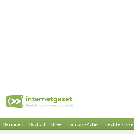
Beringen
Bocholt
Bree
Hamont-Achel
Hechtel-Ekse