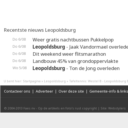
Recentste nieuws Leopoldsburg
Weer gratis nachtbussen Pukkelpop
Do 6/08
Leopoldsburg
- Jaak Vandormael overled
Do 6/08
Dit weekend weer flitsmarathon
Do 6/08
Landbouw 45% van grondoppervlakte
Do 6/08
Leopoldsburg
- Ton de Jong overleden
Wo 5/08
U bent hier:
Startpagina
»
Leopoldsburg
»
Tafeltennis: Westel B - Leopoldsburg 
Contacteer ons
|
Adverteer
|
Over deze site
|
Gemeente-info & link
© 2004-2013
Faes nv
-
Op de artikels en foto’s rust copyright
|
Site: Webstylers