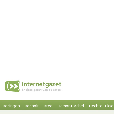
Beringen
Bocholt
Bree
Hamont-Achel
Hechtel-Ekse