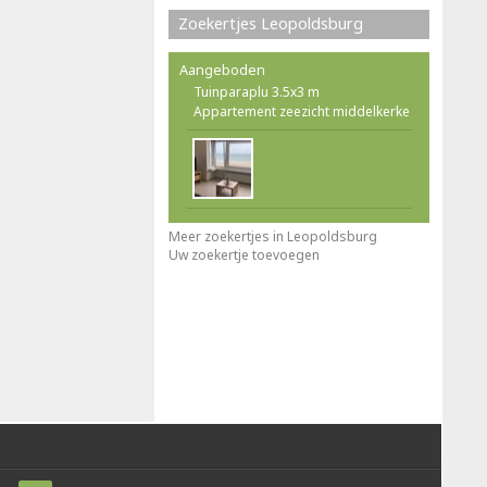
Zoekertjes Leopoldsburg
Aangeboden
Tuinparaplu 3.5x3 m
Appartement zeezicht middelkerke
Meer zoekertjes in Leopoldsburg
Uw zoekertje toevoegen