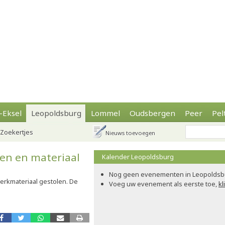
-Eksel
Leopoldsburg
Lommel
Oudsbergen
Peer
Pel
Zoekertjes
Nieuws toevoegen
n en materiaal
Kalender Leopoldsburg
Nog geen evenementen in Leopoldsb
rkmateriaal gestolen. De
Voeg uw evenement als eerste toe,
kl