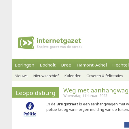
Beringen
Bocholt
Bree
Hamont-Achel
Hechtel
Nieuws
Nieuwsarchief
Kalender
Groeten & felicitaties
Weg met aanhangwage
Leopoldsburg
Woensdag 1 februari 2023
In de
Brugstraat
is een aanhangwagen met we
politie kreeg vanmorgen melding van de feiten.