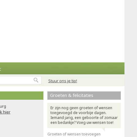
t
Stuur ons je tip!
Groeten & felicitaties
urg
Er zijn nog geen groeten of wensen
ik hier
toegevoegd de voorbije dagen.
Iemand jarig, een geboorte of zomaar
een bedankje? Voeg uw wensen toe!
Groeten of wensen toevoegen