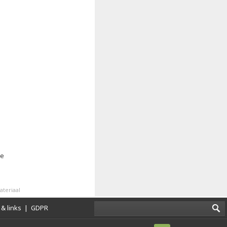
ie
teriaal
& links
|
GDPR