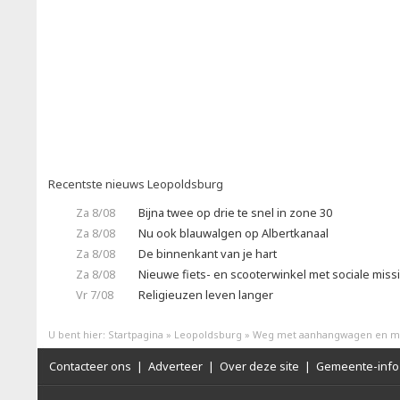
Recentste nieuws Leopoldsburg
Za 8/08
Bijna twee op drie te snel in zone 30
Za 8/08
Nu ook blauwalgen op Albertkanaal
Za 8/08
De binnenkant van je hart
Za 8/08
Nieuwe fiets- en scooterwinkel met sociale miss
Vr 7/08
Religieuzen leven langer
U bent hier:
Startpagina
»
Leopoldsburg
»
Weg met aanhangwagen en ma
Contacteer ons
|
Adverteer
|
Over deze site
|
Gemeente-info 