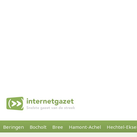
Beringen
Bocholt
Bree
Hamont-Achel
Hechtel-Ekse