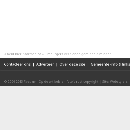
U bent hier:
Startpagina
»
Limburgers verdienen gemiddeld minder
Contacteer ons
|
Adverteer
|
Over deze site
|
Gemeente-info & link
© 2004-2013
Faes nv
-
Op de artikels en foto’s rust copyright
|
Site: Webstylers