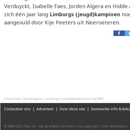
Verduyckt, Isabelle Faes, Jorden Algera en Hidd
zich één jaar lang
Limburgs (jeugd)kampioen
no
aangevuld door Kije Peeters uit Neeroeteren.
U bent hier:
Startpagina
»
Limburgse jeugdkampioenen bij NWC
Contacteer ons
|
Adverteer
|
Over deze site
|
Gemeente-info & link
© 2004-2013
Faes nv
-
Op de artikels en foto’s rust copyright
|
Site: Webstylers