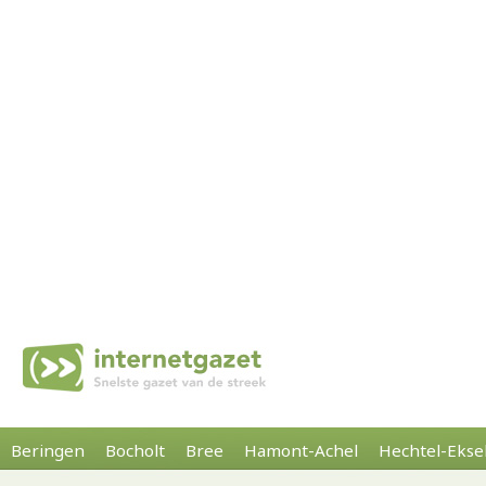
Beringen
Bocholt
Bree
Hamont-Achel
Hechtel-Ekse