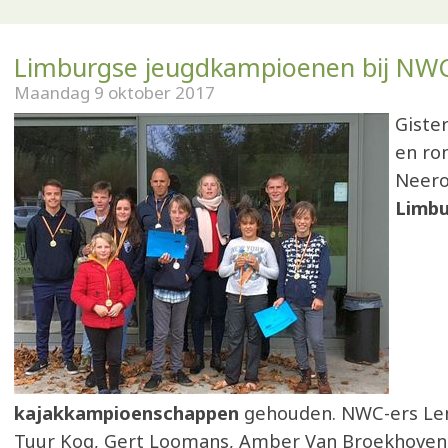
Limburgse jeugdkampioenen bij NW
Maandag 9 oktober 2017
Giste
en ron
Neero
Limbu
kajakkampioenschappen
gehouden. NWC-ers Len
Tuur Kog, Gert Loomans, Amber Van Broekhoven