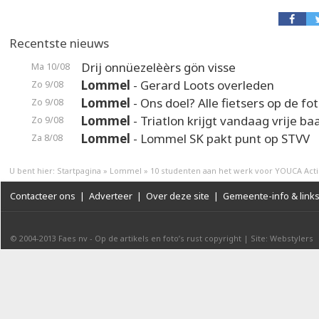
Recentste nieuws
Drij onnüezelèèrs gön visse
Ma 10/08
Lommel
- Gerard Loots overleden
Zo 9/08
Lommel
- Ons doel? Alle fietsers op de fot
Zo 9/08
Lommel
- Triatlon krijgt vandaag vrije ba
Zo 9/08
Lommel
- Lommel SK pakt punt op STVV
Za 8/08
U bent hier:
Startpagina
»
Lommel
»
10 studenten aan het werk voor YOUCA Act
Contacteer ons
|
Adverteer
|
Over deze site
|
Gemeente-info & link
© 2004-2013
Faes nv
-
Op de artikels en foto’s rust copyright
|
Site: Webstylers