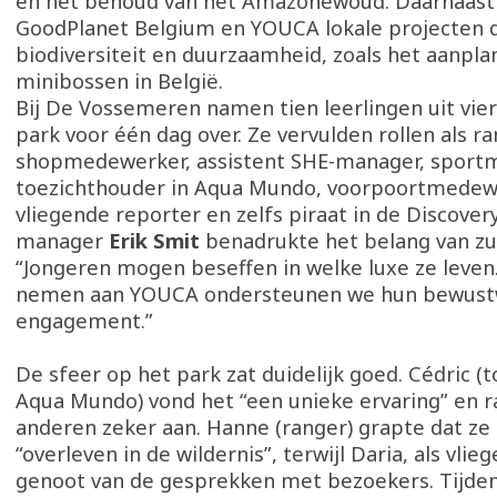
en het behoud van het Amazonewoud. Daarnaast
GoodPlanet Belgium en YOUCA lokale projecten d
biodiversiteit en duurzaamheid, zoals het aanpla
minibossen in België.
Bij De Vossemeren namen tien leerlingen uit vier
park voor één dag over. Ze vervulden rollen als ra
shopmedewerker, assistent SHE-manager, sport
toezichthouder in Aqua Mundo, voorpoortmedew
vliegende reporter en zelfs piraat in de Discover
manager
Erik Smit
benadrukte het belang van zulk
“Jongeren mogen beseffen in welke luxe ze leven
nemen aan YOUCA ondersteunen we hun bewust
engagement.”
De sfeer op het park zat duidelijk goed. Cédric (
Aqua Mundo) vond het “een unieke ervaring” en r
anderen zeker aan. Hanne (ranger) grapte dat ze
“overleven in de wildernis”, terwijl Daria, als vlie
genoot van de gesprekken met bezoekers. Tijde