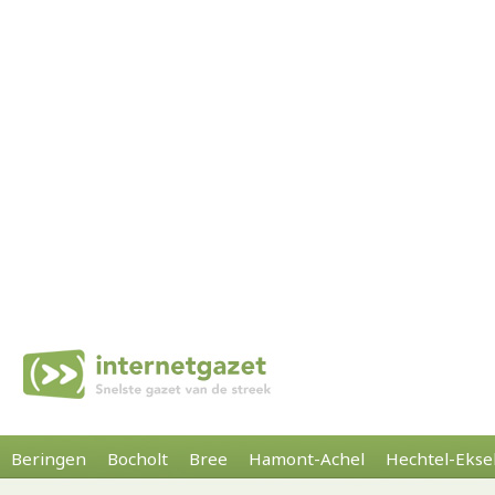
Beringen
Bocholt
Bree
Hamont-Achel
Hechtel-Ekse