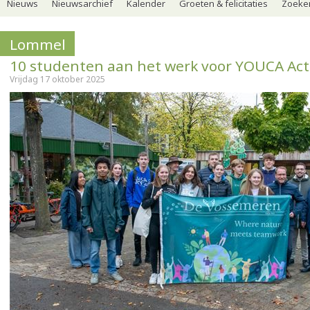
Nieuws
Nieuwsarchief
Kalender
Groeten & felicitaties
Zoeker
Lommel
10 studenten aan het werk voor YOUCA Act
Vrijdag 17 oktober 2025