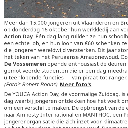
Meer dan 15.000 jongeren uit Vlaanderen en Bru
op donderdag 16 oktober hun werkkledij aan vo
Action Day
. Eén dag lang ruilden ze hun school
een echte job, en hun loon van €60 schenken ze
die jongeren wereldwijd versterken. Dit jaar ston
het teken van het Peruaanse Amazonewoud. O
De Vossemeren
opende enthousiast de deuren 
gemotiveerde studenten die er een dag meedra
uiteenlopende functies — van piraat tot ranger.
(Foto's Robert Boons)
.
Meer foto's
.
De YOUCA Action Day, de voormalige Zuiddag, is e
dag waarbij jongeren ontdekken hoe het voelt o
om een verschil te maken. De opbrengst van de e
naar Amnesty International en MANTHOC, een P
jongerenorganisatie die zich inzet voor klimaatr