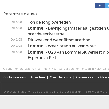
Recentste nieuws
Ton de Jong overleden
Do 6/08
Lommel
- Bevrijdingsmateriaal gestolen u
Do 6/08
brandweerkazerne
Dit weekend weer flitsmarathon
Do 6/08
Lommel
- Weer brand bij Velbo-put
Do 6/08
Lommel
- U23 van Lommel SK verliest nip
Do 6/08
Esperanza Pelt
U bent hier:
Startpagina
»
Lommel
»
7 kunstenaars stellen tentoon in Kulav Gall
Contacteer ons
|
Adverteer
|
Over deze site
|
Gemeente-info & link
© 2004-2013
Faes nv
-
Op de artikels en foto’s rust copyright
|
Site: Webstylers