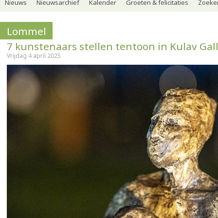
Nieuws
Nieuwsarchief
Kalender
Groeten & felicitaties
Zoeker
Lommel
7 kunstenaars stellen tentoon in Kulav Gal
Vrijdag 4 april 2025