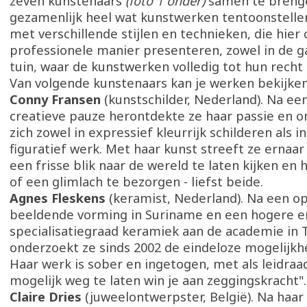
zeven kunstenaars
(foto 1 onder)
samen te breng
gezamenlijk heel wat kunstwerken tentoonstelle
met verschillende stijlen en technieken, die hier
professionele manier presenteren, zowel in de gal
tuin, waar de kunstwerken volledig tot hun rech
Van volgende kunstenaars kan je werken bekijken
Conny Fransen
(kunstschilder, Nederland). Na ee
creatieve pauze herontdekte ze haar passie en o
zich zowel in expressief kleurrijk schilderen als in
figuratief werk. Met haar kunst streeft ze erna
een frisse blik naar de wereld te laten kijken en 
of een glimlach te bezorgen - liefst beide.
Agnes Fleskens
(keramist, Nederland). Na een op
beeldende vorming in Suriname en een hogere e
specialisatiegraad keramiek aan de academie in
onderzoekt ze sinds 2002 de eindeloze mogelijkhe
Haar werk is sober en ingetogen, met als leidraad
mogelijk weg te laten win je aan zeggingskracht".
Claire Dries
(juweelontwerpster, België). Na haar