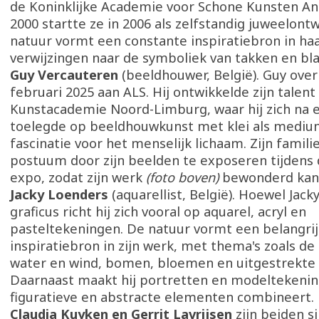
de Koninklijke Academie voor Schone Kunsten A
2000 startte ze in 2006 als zelfstandig juweelont
natuur vormt een constante inspiratiebron in ha
verwijzingen naar de symboliek van takken en bl
Guy Vercauteren
(beeldhouwer, België). Guy over
februari 2025 aan ALS. Hij ontwikkelde zijn talent
Kunstacademie Noord-Limburg, waar hij zich na ee
toelegde op beeldhouwkunst met klei als mediu
fascinatie voor het menselijk lichaam. Zijn famil
postuum door zijn beelden te exposeren tijdens 
expo, zodat zijn werk
(foto boven)
bewonderd kan 
Jacky Loenders
(aquarellist, België). Hoewel Jacky
graficus richt hij zich vooral op aquarel, acryl en
pasteltekeningen. De natuur vormt een belangri
inspiratiebron in zijn werk, met thema's zoals de
water en wind, bomen, bloemen en uitgestrekte
Daarnaast maakt hij portretten en modeltekening
figuratieve en abstracte elementen combineert.
Claudia Kuyken en Gerrit Lavrijsen
zijn beiden s