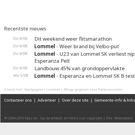
Recentste nieuws
Dit weekend weer flitsmarathon
Do 6/08
Lommel
- Weer brand bij Velbo-put
Do 6/08
Lommel
- U23 van Lommel SK verliest nip
Do 6/08
Esperanza Pelt
Landbouw 45% van grondoppervlakte
Do 6/08
Lommel
- Esperanza en Lommel SK B test
Wo 5/08
U bent hier:
Startpagina
»
Lommel
»
Aftrap gegeven voor Parkconcerten
Contacteer ons
|
Adverteer
|
Over deze site
|
Gemeente-info & link
© 2004-2013
Faes nv
-
Op de artikels en foto’s rust copyright
|
Site: Webstylers