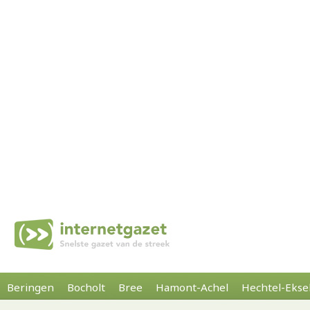
Beringen
Bocholt
Bree
Hamont-Achel
Hechtel-Ekse