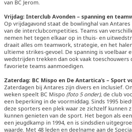
van BC Jerom.
Vrijdag: Interclub Avonden – spanning en team
Op vrijdagavond staat de bowlinghal van Antares 
van de interclubcompetities. Teams van verschill
nemen het tegen elkaar op in thuis- en uitwedstr
draait alles om teamwork, strategie, en het hale
ultieme strikes-gevoel. De spanning is voelbaar 
wedstrijden trekken dan ook vaak toeschouwers 
favoriete teams aanmoedigen.
Zaterdag: BC Mispo en De Antartica’s – Sport v
Zaterdagen bij Antares zijn divers en inclusief. 
weken speelt BC Mispo
(foto 5 onder)
, de club v
een beperking in de voormiddag. Sinds 1995 bie
deze sporters een plek waar ze zichzelf kunnen 
kunnen genieten van de sport. Het begon als een 
een jeugdkamp in 1994, en is sindsdien uitgegroe
waarde. Met 48 leden en deelname aan de Special