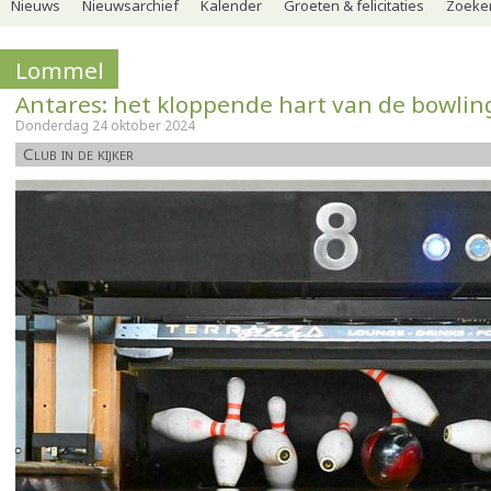
Nieuws
Nieuwsarchief
Kalender
Groeten & felicitaties
Zoeker
Lommel
Antares: het kloppende hart van de bowli
Donderdag 24 oktober 2024
Club in de kijker