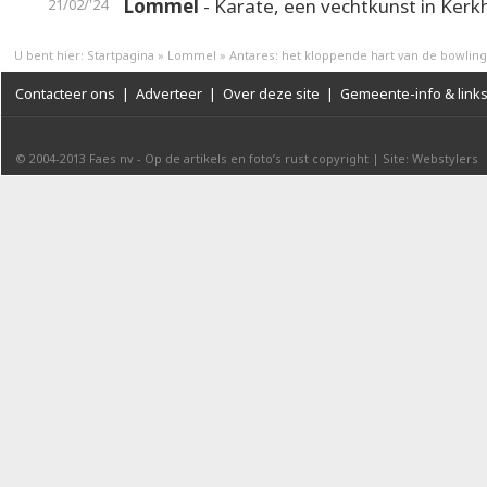
Lommel
- Karate, een vechtkunst in Ker
21/02/'24
U bent hier:
Startpagina
»
Lommel
»
Antares: het kloppende hart van de bowlin
Contacteer ons
|
Adverteer
|
Over deze site
|
Gemeente-info & link
© 2004-2013
Faes nv
-
Op de artikels en foto’s rust copyright
|
Site: Webstylers