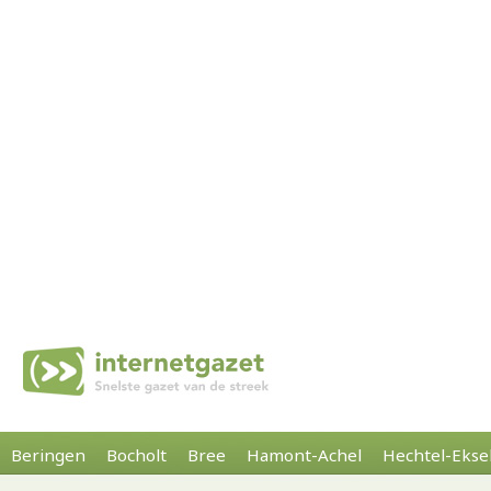
Beringen
Bocholt
Bree
Hamont-Achel
Hechtel-Ekse