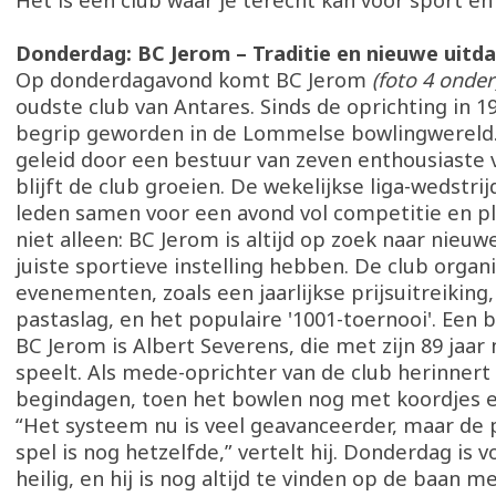
Het is een club waar je terecht kan voor sport én 
Donderdag: BC Jerom – Traditie en nieuwe uitd
Op donderdagavond komt BC Jerom
(foto 4 onder
oudste club van Antares. Sinds de oprichting in 1
begrip geworden in de Lommelse bowlingwereld.
geleid door een bestuur van zeven enthousiaste vr
blijft de club groeien. De wekelijkse liga-wedstr
leden samen voor een avond vol competitie en ple
niet alleen: BC Jerom is altijd op zoek naar nieuw
juiste sportieve instelling hebben. De club organi
evenementen, zoals een jaarlijkse prijsuitreiking,
pastaslag, en het populaire '1001-toernooi'. Een b
BC Jerom is Albert Severens, die met zijn 89 jaar
speelt. Als mede-oprichter van de club herinnert 
begindagen, toen het bowlen nog met koordjes en
“Het systeem nu is veel geavanceerder, maar de 
spel is nog hetzelfde,” vertelt hij. Donderdag is v
heilig, en hij is nog altijd te vinden op de baan m