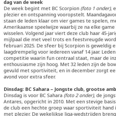
dag van de week
De week begint met BC Scorpion
(foto 1 onder)
, 
plezier en ontspanning vooropstelt. Maandagavo
staan de leden klaar om vier games te spelen, m
Amerikaanse speelwijze waarbij ze na elke game
wisselen. Volgend jaar viert deze club haar 45-jar
mijlpaal die met veel trots en feestvreugde word
februari 2025. De sfeer bij Scorpion is geweldig 
laagdrempelig voor iedereen vanaf 14 jaar. Lede
competitie waarin fun centraal staat, maar de in
enthousiasme zijn hoog. Met 32 leden zijn de bo
gevuld met sportiviteit, en in december zorgt een
avond voor extra sfeer.
Dinsdag: BC Sahara – Jongste club, grootse amb
Dinsdag is voor BC Sahara
(foto 2 onder)
, de jongs
Antares, opgericht in 2010. Met een stevige basis
de club een hechte groep waar sportiviteit hand 
met plezier. De wekelijkse liga-wedstrijden bren