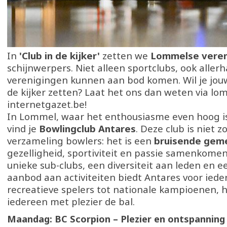
In
'Club in de kijker'
zetten we
Lommelse veren
schijnwerpers. Niet alleen sportclubs, ook alle
verenigingen kunnen aan bod komen. Wil je jouw
de kijker zetten? Laat het ons dan weten via lo
internetgazet.be!
In Lommel, waar het enthousiasme even hoog is 
vind je
Bowlingclub Antares
. Deze club is niet 
verzameling bowlers: het is een
bruisende gem
gezelligheid, sportiviteit en passie samenkomen
unieke sub-clubs, een diversiteit aan leden en 
aanbod aan activiteiten biedt Antares voor ieder
recreatieve spelers tot nationale kampioenen, hi
iedereen met plezier de bal.
Maandag: BC Scorpion – Plezier en ontspanning