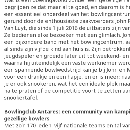
Wat is een bowlingavond zonder een gezellige naz
begrijpen ze dat maar al te goed, en daarom is h
een essentieel onderdeel van het bowlingcentru
gerund door de enthousiaste zaakvoerders John 
Van Luyt, die sinds 1 juli 2016 de uitbaters zijn v
Ze bedienen elke bezoeker met een glimlach. Jo
een bijzondere band met het bowlingcentrum, aa
al sinds zijn vijfde kind aan huis is. Zijn betrokke
jeugdspeler en groeide later uit tot weekend- en
waarna hij uiteindelijk een vaste werknemer werd
een spannende bowlwedstrijd kan je bij John en 
voor een drankje en een hapje, en er is meer: na
je er ook snookeren, wat het een ideale plek ma
na te praten of de competitie voort te zetten aa
snookertafel.
Bowlingclub Antares: een community van kamp
gezellige bowlers
Met zo’n 170 leden, vijf nationale teams en tal van