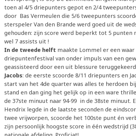
toen al 4/5 driepunters gepot en 2/4 tweepunte
door Bas Vermeulen die 5/6 tweepunters scoord
sterspeler Van den Brande werd goed uit de weds
gehouden: zijn score werd beperkt tot 5 punten 
wel 7 assists uit !
In de tweede helft
maakte Lommel er een waar
driepuntenfestival van onder impuls van een ge
geassisteerd door een uit blessure teruggekeer
Jacobs
: de eerste scoorde 8/11 driepunters en Jac
start van het 4de quarter was alles te herdoen bi
stand en dan ging het gelijk op in een ware thrille
de 37ste minuut naar 94-99 in de 38ste minuut. 
Hendrix legde in de laatste seconden de eindsco
twee vrijworpen, scoorde het 100ste punt én ve
zijn persoonlijk hoogste score in één wedstrijd (38
nationale afdeling. Proficiat!