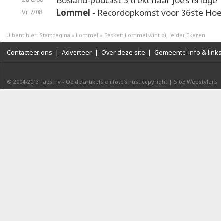
Bosland-podcast 3 trekt naar Joe’s Bridge
Lommel
- Recordopkomst voor 36ste Hoek
Vr 7/08
U bent hier:
Startpagina
»
Lommel
»
Basket: Lommel wint bij leider Ekeren
Contacteer ons
|
Adverteer
|
Over deze site
|
Gemeente-info & link
© 2004-2013
Faes nv
-
Op de artikels en foto’s rust copyright
|
Site: Webstylers