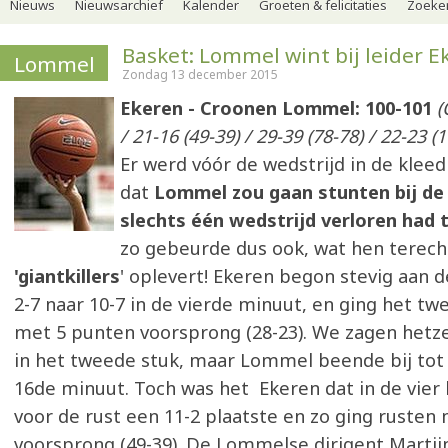
Nieuws
Nieuwsarchief
Kalender
Groeten & felicitaties
Zoeker
Basket: Lommel wint bij leider E
Lommel
Zondag 13 december 2015
Ekeren - Croonen Lommel: 100-101
(
/ 21-16 (49-39) / 29-39 (78-78) / 22-23 (
Er werd vóór de wedstrijd in de kle
dat
Lommel zou gaan stunten bij de l
slechts één wedstrijd verloren had t
zo gebeurde dus ook, wat hen terecht
'giantkillers
' oplevert! Ekeren begon stevig aan d
2-7 naar 10-7 in de vierde minuut, en ging het tw
met 5 punten voorsprong (28-23). We zagen hetz
in het tweede stuk, maar Lommel beende bij tot 
16de minuut. Toch was het Ekeren dat in de vier
voor de rust een 11-2 plaatste en zo ging rusten
voorsprong (49-39). De Lommelse dirigent Martij