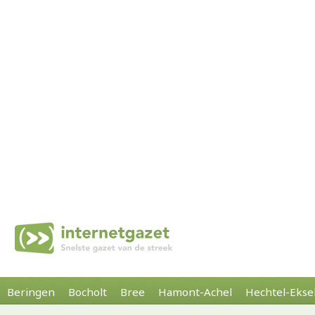
Beringen
Bocholt
Bree
Hamont-Achel
Hechtel-Ekse