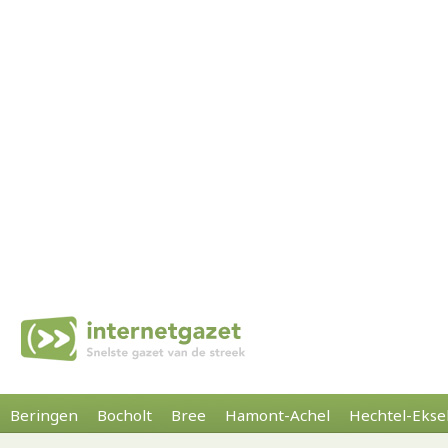
Beringen
Bocholt
Bree
Hamont-Achel
Hechtel-Ekse