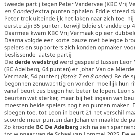
tweede partij tegen Peter Vandervee (KBC Vrij 
en 6 onder)
extra punten ophalen. Eddie streed d
Peter trok uiteindelijk het laken naar zich toe: hij
eerste zijn 35 punten, terwijl Eddie strandde op 4
Daarmee kwam KBC Vrij Vermaak op een dubbele
Daarna volgde een korte pauze met belegde broo
spelers en supporters zich konden opmaken voo
beslissende laatste partij.
Die
derde wedstrijd
werd gespeeld tussen Leon 
(BC Adelberg, 64 punten) en Johan Van de Mierde 
Vermaak, 54 punten)
(foto's 7 en 8 onder)
. Beide s
begonnen zenuwachtig en vonden moeilijk hun r
vanaf beurt zes begon het beter te lopen. Leon 
beurten wat sterker, maar bij het ingaan van beu
moesten beide spelers nog tien punten maken.
sloegen toe, tot Leon in beurt 21 het verschil maa
scoorde meer punten dan Johan en maakte de part
Zo kroonde
BC De Adelberg
zich na een spannen
tot winnaar van de Schaal van Lommel 2025. De w