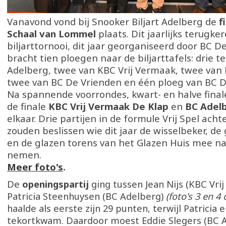
Vanavond vond bij Snooker Biljart Adelberg de
f
Schaal van Lommel
plaats. Dit jaarlijks terugke
biljarttornooi, dit jaar georganiseerd door BC D
bracht tien ploegen naar de biljarttafels: drie 
Adelberg, twee van KBC Vrij Vermaak, twee van
twee van BC De Vrienden en één ploeg van BC De
Na spannende voorrondes, kwart- en halve final
de finale
KBC Vrij Vermaak De Klap
en
BC Adel
elkaar. Drie partijen in de formule Vrij Spel acht
zouden beslissen wie dit jaar de wisselbeker, de
en de glazen torens van het Glazen Huis mee n
nemen.
Meer foto's
.
De
openingspartij
ging tussen Jean Nijs (KBC Vri
Patricia Steenhuysen (BC Adelberg)
(foto's 3 en 4
haalde als eerste zijn 29 punten, terwijl Patricia e
tekortkwam. Daardoor moest Eddie Slegers (BC A