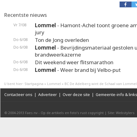
Recentste nieuws
Lommel
- Hamont-Achel toont groene am
Vr 7/08
jury
Ton de Jong overleden
Do 6/08
Lommel
- Bevrijdingsmateriaal gestolen u
Do 6/08
brandweerkazerne
Dit weekend weer flitsmarathon
Do 6/08
Lommel
- Weer brand bij Velbo-put
Do 6/08
U bent hier:
Startpagina
»
Lommel
»
BC De Adelberg wint de Schaal van Lommel
Contacteer ons
|
Adverteer
|
Over deze site
|
Gemeente-info & link
© 2004-2013
Faes nv
-
Op de artikels en foto’s rust copyright
|
Site: Webstylers