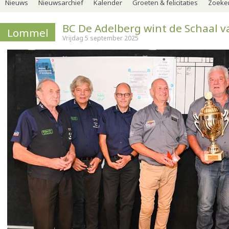
Nieuws
Nieuwsarchief
Kalender
Groeten & felicitaties
Zoeker
BC De Adelberg wint de Schaal 
Lommel
Vrijdag 5 september 2025