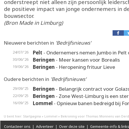
onderstreept niet alleen zijn persoonlijk leiders
de positieve impact van jonge ondernemers in d
bouwsector.
(Bron Made in Limburg)
Nieuwere berichten in
'Bedrijfsnieuws'
Pelt
- Ondernemers nemen Jumbo in Pelt 
24/07/'26
Beringen
- Meer kansen voor Borealis
30/06/'26
Beringen
- Heropening frituur Lieve
19/06/'26
Oudere berichten in
'Bedrijfsnieuws'
Beringen
- Belangrijk contract voor Golaz
29/09/'25
Beringen
- Zone West-Limburg is een ste
22/09/'25
Lommel
- Opnieuw banen bedreigd bij F
16/09/'25
U bent hier:
Startpagina
»
Lommel
»
Bekroning voor Thomas Monnens van Derd
Contacteer ons
|
Adverteer
|
Over deze site
|
Gemeente-info & link