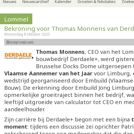
Nieuws
Nieuwsarchief
Kalender
Groeten & felicitaties
Zoeker
Lommel
Bekroning voor Thomas Monnens van Derd
Woensdag 8 oktober 2025
Bedrijfsnieuws
Thomas Monnens
, CEO van het Lo
bouwbedrijf Derdaele+, werd gistere
Brusselse Docks Dome uitgeroepen 
Vlaamse Aannemer van het Jaar
voor Limburg, e
wedstrijd georganiseerd door Embuild (Vlaamse
Bouw). De erkenning door Embuild Jong Limburg
opmerkelijke groeitraject binnen het bedrijf, wa
leeftijd uitgroeide van calculator tot CEO en me
aandeelhouder.
Zijn carrière bij Derdaele+ begon met een bijna
t
moment
: tijdens een discussie zei oprichter Pat
gekscherend tegen een medewerker dat die dan 