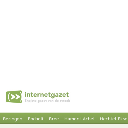
Beringen
Bocholt
Bree
Hamont-Achel
Hechtel-Ekse