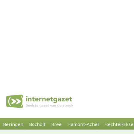
Beringen
Bocholt
Bree
Hamont-Achel
Hechtel-Ekse