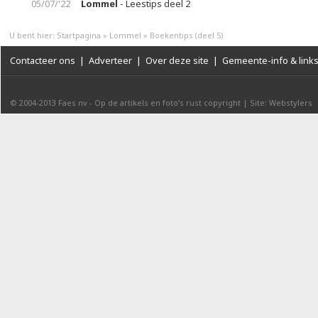
05/07/'22
Lommel
- Leestips deel 2
U bent hier:
Startpagina
»
Lommel
»
Boekentips (deel 5)
Contacteer ons
|
Adverteer
|
Over deze site
|
Gemeente-info & link
© 2004-2013
Faes nv
-
Op de artikels en foto’s rust copyright
|
Site: Webstylers