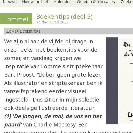
Nieuws
Nieuwsarchief
Kalender
Groeten & felicitaties
Zoeker
Boekentips (deel 5)
Lommel
Vrijdag 15 juli 2022
Zomer Boekentips
We zijn al aan de vijfde bijdrage in
onze reeks met boekentips voor de
zomer, en vandaag krijgen we
inspiratie van Lommels striptekenaar
Bart Proost. "Ik ben geen grote lezer.
Als illustrator en striptekenaar ben ik
vanzelfsprekend eerder visueel
ingesteld. Dus zit er in mijn selectie
ook deels geïllustreerde literatuur.
(1) 'De jongen, de mol, de vos en het
paard'
van Charlie Mackesy. Een
verkoopstopper die alle doelen kan dienen: troos