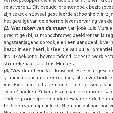
relativeren... Dit pseudo-prentenboek bezit zove
zijn tekst en zoveel gestileerde schoonheid in zijn
het getuigt van de enorme levenservaring van de
(2) 'Het teken van de maan'
van José Luis Munue
prachtige (bijna monochrome) beeldroman is teg
angstaanjagend sprookje en een aandoenlijk verh
baadt in een heerlijk sfeertje van pure romantiek:
indrukwekkend, bevreemdend. Meesterwerkje va
striptekenaar José Luis Munuera.
(3) 'Vos'
door Leon Verdonschot. Heel vlot gesch
grondig gedocumenteerde biografie over Gorki-
Vos. Biografieën dragen mijn voorkeur weg als h
'echte' boeken. Zeker als ze gaan over interessan
ondoorgrondelijke en ondergewaardeerde figuren
toch een van mijn helden. Niemand zal ooit nog z
Nederlandse songteksten schrijven, maar dat is 