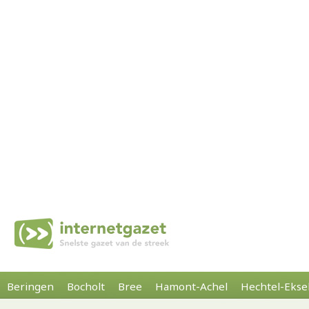
Beringen
Bocholt
Bree
Hamont-Achel
Hechtel-Ekse