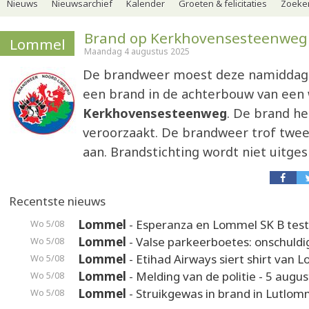
Nieuws
Nieuwsarchief
Kalender
Groeten & felicitaties
Zoeker
Brand op Kerkhovensesteenweg
Lommel
Maandag 4 augustus 2025
De brandweer moest deze namiddag 
een brand in de achterbouw van een
Kerkhovensesteenweg
. De brand he
veroorzaakt. De brandweer trof twe
aan. Brandstichting wordt niet uitges
Recentste nieuws
Lommel
- Esperanza en Lommel SK B test
Wo 5/08
Lommel
- Valse parkeerboetes: onschuldi
Wo 5/08
Lommel
- Etihad Airways siert shirt van 
Wo 5/08
Lommel
- Melding van de politie - 5 augus
Wo 5/08
Lommel
- Struikgewas in brand in Lutlom
Wo 5/08