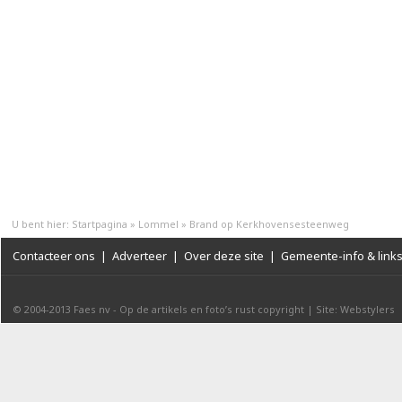
U bent hier:
Startpagina
»
Lommel
»
Brand op Kerkhovensesteenweg
Contacteer ons
|
Adverteer
|
Over deze site
|
Gemeente-info & link
© 2004-2013
Faes nv
-
Op de artikels en foto’s rust copyright
|
Site: Webstylers