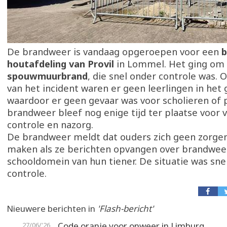
De brandweer is vandaag opgeroepen voor een
b
houtafdeling van Provil
in Lommel. Het ging om
spouwmuurbrand
, die snel onder controle was
van het incident waren er geen leerlingen in het
waardoor er geen gevaar was voor scholieren of 
brandweer bleef nog enige tijd ter plaatse voor 
controle en nazorg.
De brandweer meldt dat ouders zich geen zorgen
maken als ze berichten opvangen over brandwe
schooldomein van hun tiener. De situatie was sne
controle.
Nieuwere berichten in
'Flash-bericht'
Code oranje voor onweer in Limburg
27/06/'26