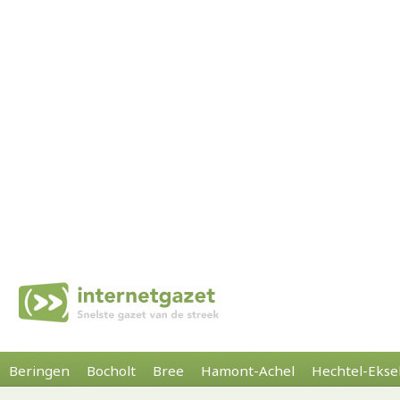
Beringen
Bocholt
Bree
Hamont-Achel
Hechtel-Ekse