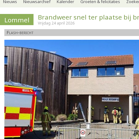
Nieuws
Nieuwsarchief
Kalender
Groeten & felicitaties
Zoeker
Brandweer snel ter plaatse bij b
Lommel
Vrijdag 24 april 2026
Flash-bericht