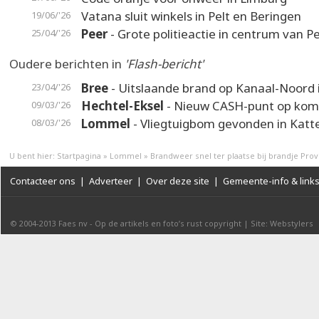
Vatana sluit winkels in Pelt en Beringen
19/06/'26
Peer
- Grote politieactie in centrum van P
25/04/'26
Oudere berichten in
'Flash-bericht'
Bree
- Uitslaande brand op Kanaal-Noord 
23/04/'26
Hechtel-Eksel
- Nieuw CASH-punt op koms
09/03/'26
Lommel
- Vliegtuigbom gevonden in Katt
08/03/'26
U bent hier:
Startpagina
»
Lommel
»
Brandweer snel ter plaatse bij brandje Provi
Contacteer ons
|
Adverteer
|
Over deze site
|
Gemeente-info & link
© 2004-2013
Faes nv
-
Op de artikels en foto’s rust copyright
|
Site: Webstylers