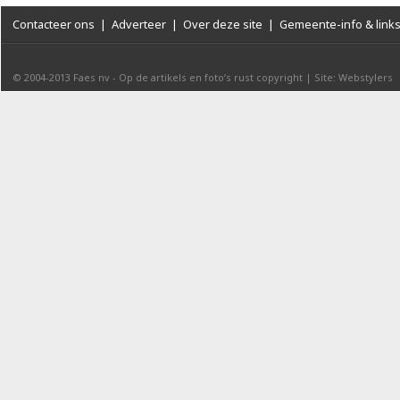
Contacteer ons
|
Adverteer
|
Over deze site
|
Gemeente-info & link
© 2004-2013
Faes nv
-
Op de artikels en foto’s rust copyright
|
Site: Webstylers