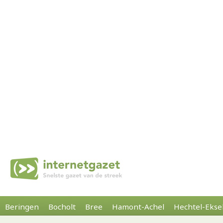
Beringen
Bocholt
Bree
Hamont-Achel
Hechtel-Ekse