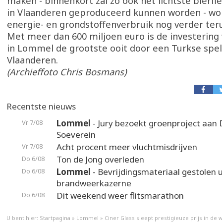
maken - binnenkort zal zo ook het lichtste bierfl
in Vlaanderen geproduceerd kunnen worden - wo
energie- en grondstoffenverbruik nog verder te
Met meer dan 600 miljoen euro is de investering 
in Lommel de grootste ooit door een Turkse spel
Vlaanderen.
(Archieffoto Chris Bosmans)
Recentste nieuws
Lommel
- Jury bezoekt groenproject aan
Vr 7/08
Soeverein
Acht procent meer vluchtmisdrijven
Vr 7/08
Ton de Jong overleden
Do 6/08
Lommel
- Bevrijdingsmateriaal gestolen u
Do 6/08
brandweerkazerne
Dit weekend weer flitsmarathon
Do 6/08
U bent hier:
Startpagina
»
Lommel
»
Ciner Glass sleept prestigieuze prijs in de 