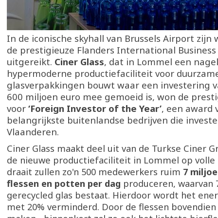
In de iconische skyhall van Brussels Airport zi
de prestigieuze Flanders International Busines
uitgereikt.
Ciner Glass
, dat in Lommel een nage
hypermoderne productiefaciliteit voor duurzam
glasverpakkingen bouwt waar een investering 
600 miljoen euro mee gemoeid is, won de prest
voor
‘Foreign Investor of the Year’
, een award 
belangrijkste buitenlandse bedrijven die investe
Vlaanderen.
Ciner Glass maakt deel uit van de Turkse Ciner 
de nieuwe productiefaciliteit in Lommel op volle 
draait zullen zo'n 500 medewerkers ruim
7 miljo
flessen en potten per dag
produceren, waarvan 
gerecycled glas bestaat. Hierdoor wordt het ene
met 20% verminderd. Door de flessen bovendien 