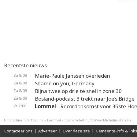
Recentste nieuws
Marie-Paule Janssen overleden
Za 8/08
Shame on you, Germany
Za 8/08
Bijna twee op drie te snel in zone 30
Za 8/08
Bosland-podcast 3 trekt naar Joe’s Bridge
Za 8/08
Lommel
- Recordopkomst voor 36ste Hoek
Vr 7/08
U bent hier:
Startpagina
»
Lommel
»
Cuchara behoudt twee Michelin-sterren
Contacteer ons
|
Adverteer
|
Over deze site
|
Gemeente-info & link