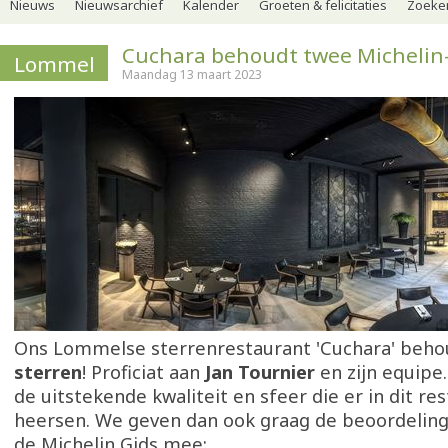
Nieuws
Nieuwsarchief
Kalender
Groeten & felicitaties
Zoeker
Cuchara behoudt twee Michelin
Lommel
Maandag 13 maart 2023
Ons Lommelse sterrenrestaurant 'Cuchara' behou
sterren
! Proficiat aan
Jan Tournier
en zijn equipe.
de uitstekende kwaliteit en sfeer die er in dit re
heersen. We geven dan ook graag de beoordeling 
de Michelin Gids mee: