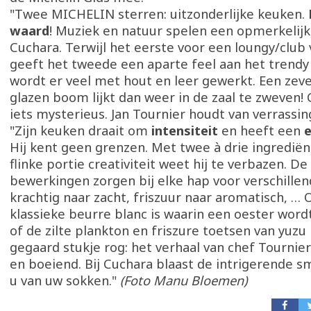
"Twee MICHELIN sterren: uitzonderlijke keuken.
waard
! Muziek en natuur spelen een opmerkelijke
Cuchara. Terwijl het eerste voor een loungy/club 
geeft het tweede een aparte feel aan het trendy 
wordt er veel met hout en leer gewerkt. Een zev
glazen boom lijkt dan weer in de zaal te zweven!
iets mysterieus. Jan Tournier houdt van verrassin
"Zijn keuken draait om
intensiteit
en heeft een
e
Hij kent geen grenzen. Met twee à drie ingredië
flinke portie creativiteit weet hij te verbazen. De
bewerkingen zorgen bij elke hap voor verschille
krachtig naar zacht, friszuur naar aromatisch, … 
klassieke beurre blanc is waarin een oester wor
of de zilte plankton en friszure toetsen van yuzu 
gegaard stukje rog: het verhaal van chef Tournier
en boeiend. Bij Cuchara blaast de intrigerende
u van uw sokken."
(Foto Manu Bloemen)