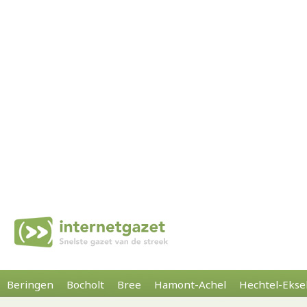
Beringen
Bocholt
Bree
Hamont-Achel
Hechtel-Ekse