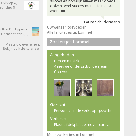
succes en hopelijk alleen maar goede
e uit op zijn
golven. Veel succes met jullie nieuwe
 zondag 9
avontuur!
Laura Schildermans
Uw wensen toevoegen
elten Durf jij mee
Alle felicitaties uit Lommel
 Ontmoet een (…)
Zoekertjes Lommel
Plaats uw evenement
Bekijk de hele kalender
Aangeboden
Flim en muziek
4 nieuwe onderzetborden Jean
Couzon
Gezocht
Personeel in de verkoop gezocht
Verloren
Plasti afdekplaatje mover caravan
Meer zoekertjes in Lommel