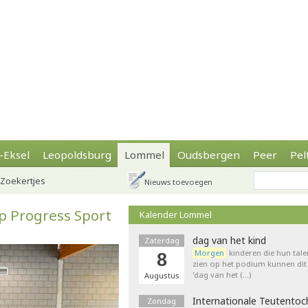
-Eksel
Leopoldsburg
Lommel
Oudsbergen
Peer
Pel
Zoekertjes
Nieuws toevoegen
p Progress Sport
Kalender Lommel
dag van het kind
Zaterdag
Morgen
kinderen die hun tale
8
zien op het podium kunnen dit 
'dag van het (…)
Augustus
Internationale Teutentoc
Zondag