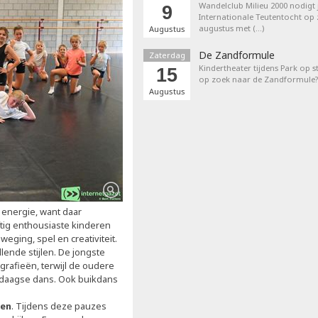
Wandelclub Milieu 2000 nodigt j
9
Internationale Teutentocht op
augustus met (…)
Augustus
De Zandformule
Zaterdag
Kindertheater tijdens Park op st
15
op zoek naar de Zandformule?
Augustus
 energie, want daar
jftig enthousiaste kinderen
ging, spel en creativiteit.
ende stijlen. De jongste
rafieën, terwijl de oudere
ndaagse dans. Ook buikdans
ten
. Tijdens deze pauzes