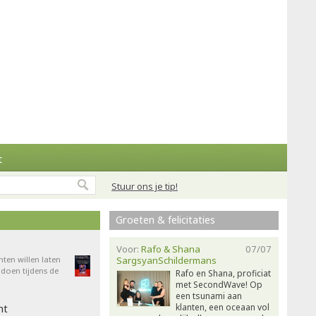
t
Stuur ons je tip!
Groeten & felicitaties
Voor:
Rafo & Shana
07/07
nten willen laten
SargsyanSchildermans
doen tijdens de
Rafo en Shana, proficiat
met SecondWave! Op
een tsunami aan
klanten, een oceaan vol
ht