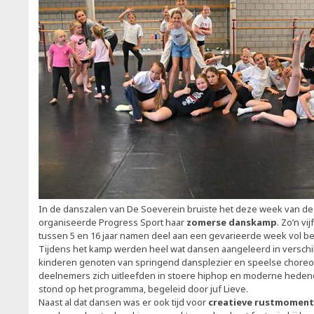
In de danszalen van De Soeverein bruiste het deze week van de
organiseerde Progress Sport haar
zomerse danskamp
. Zo’n vi
tussen 5 en 16 jaar namen deel aan een gevarieerde week vol bewe
Tijdens het kamp werden heel wat dansen aangeleerd in verschill
kinderen genoten van springend dansplezier en speelse choreog
deelnemers zich uitleefden in stoere hiphop en moderne hede
stond op het programma, begeleid door juf Lieve.
Naast al dat dansen was er ook tijd voor
creatieve rustmomen