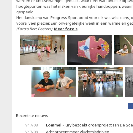
werden er knutselwerkjes gemaakt waar heel wat fantasie bij kw
hoogtepunten was het maken van kleurrijke handpoppen, waarm
gespeeld.
Het danskamp van Progress Sport bood voor elk wat wils: dans, on
vooral veel plezier. Een onvergetelijke week in een warme en gez
(Foto's Bert Peeters)
.
Meer foto's
.
Recentste nieuws
Vr 7/08
Lommel
- Jury bezoekt groenproject aan De So
Vr 7/08
Acht procent meer vluchtmisdrijven