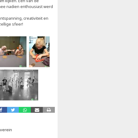
am kijken. Een van de
ee nadien enthousiast werd
tspanning, creativiteit en
ellige sfeer!
everein