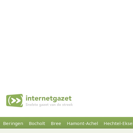
Beringen
Bocholt
Bree
Hamont-Achel
Hechtel-Ekse