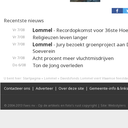
Recentste nieuws
Lommel
- Recordopkomst voor 36ste Hoek
Vr 7/08
Religieuzen leven langer
Vr 7/08
Lommel
- Jury bezoekt groenproject aan
Vr 7/08
Soeverein
Acht procent meer vluchtmisdrijven
Vr 7/08
Ton de Jong overleden
Do 6/08
U bent hier:
Startpagina
»
Lommel
»
Davidsfonds Lommel viert Vlaamse feestd
Contacteer ons
|
Adverteer
|
Over deze site
|
Gemeente-info & link
© 2004-2013
Faes nv
-
Op de artikels en foto’s rust copyright
|
Site: Webstylers