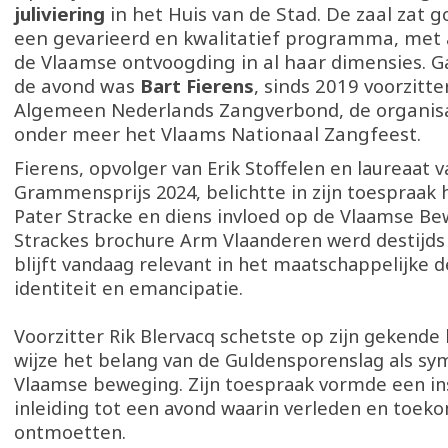
juliviering
in het Huis van de Stad. De zaal zat g
een gevarieerd en kwalitatief programma, met
de Vlaamse ontvoogding in al haar dimensies. G
de avond was
Bart Fierens
, sinds 2019 voorzitte
Algemeen Nederlands Zangverbond, de organisa
onder meer het Vlaams Nationaal Zangfeest.
Fierens, opvolger van Erik Stoffelen en laureaat v
Grammensprijs 2024, belichtte in zijn toespraak 
Pater Stracke en diens invloed op de Vlaamse Be
Strackes brochure Arm Vlaanderen werd destijds
blijft vandaag relevant in het maatschappelijke 
identiteit en emancipatie.
Voorzitter Rik Blervacq schetste op zijn gekende 
wijze het belang van de Guldensporenslag als sy
Vlaamse beweging. Zijn toespraak vormde een i
inleiding tot een avond waarin verleden en toeko
ontmoetten.