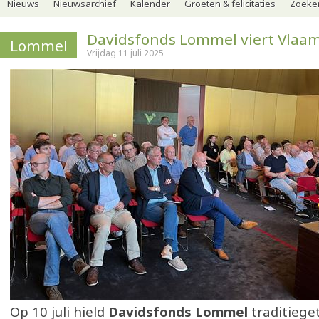
Nieuws
Nieuwsarchief
Kalender
Groeten & felicitaties
Zoeker
Davidsfonds Lommel viert Vlaa
Lommel
Vrijdag 11 juli 2025
Op 10 juli hield
Davidsfonds Lommel
traditieg