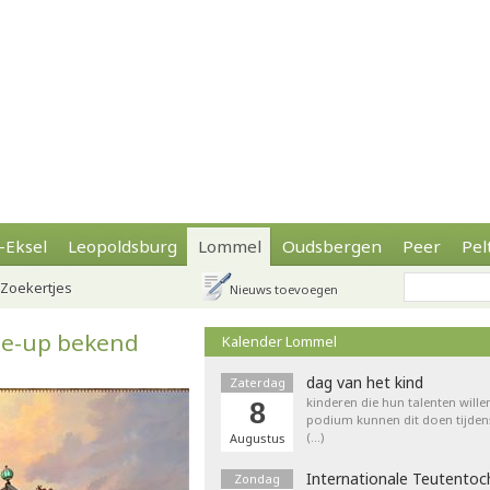
-Eksel
Leopoldsburg
Lommel
Oudsbergen
Peer
Pel
Zoekertjes
Nieuws toevoegen
ne-up bekend
Kalender Lommel
dag van het kind
Zaterdag
kinderen die hun talenten wille
8
podium kunnen dit doen tijdens
(…)
Augustus
Internationale Teutentoc
Zondag