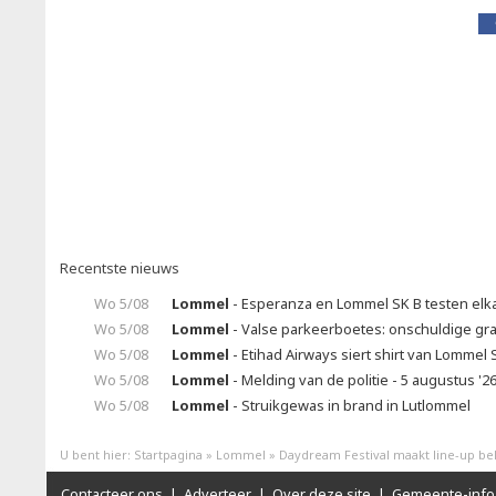
Recentste nieuws
Wo 5/08
Lommel
- Esperanza en Lommel SK B testen elka
Wo 5/08
Lommel
- Valse parkeerboetes: onschuldige gr
Wo 5/08
Lommel
- Etihad Airways siert shirt van Lommel 
Wo 5/08
Lommel
- Melding van de politie - 5 augustus '2
Wo 5/08
Lommel
- Struikgewas in brand in Lutlommel
U bent hier:
Startpagina
»
Lommel
»
Daydream Festival maakt line-up b
Contacteer ons
|
Adverteer
|
Over deze site
|
Gemeente-info 