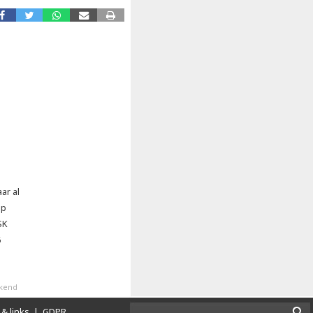
ar al
ap
SK
6
ekend
& links
|
GDPR