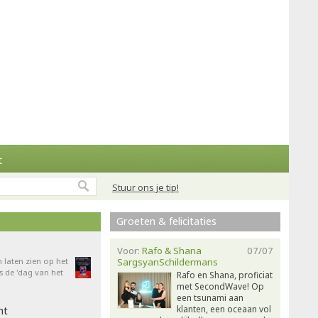
t
Stuur ons je tip!
Groeten & felicitaties
Voor:
Rafo & Shana
07/07
n laten zien op het
SargsyanSchildermans
 de 'dag van het
Rafo en Shana, proficiat
met SecondWave! Op
een tsunami aan
klanten, een oceaan vol
ht