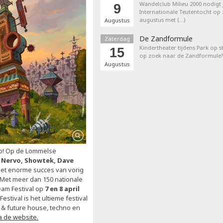
Wandelclub Milieu 2000 nodigt j
9
Internationale Teutentocht op
augustus met (…)
Augustus
De Zandformule
Zaterdag
Kindertheater tijdens Park op st
15
op zoek naar de Zandformule?
Augustus
-up! Op de Lommelse
 Nervo, Showtek, Dave
het enorme succes van vorig
. Met meer dan 150 nationale
eam Festival op
7 en 8 april
tival is het ultieme festival
p & future house, techno en
a de website.