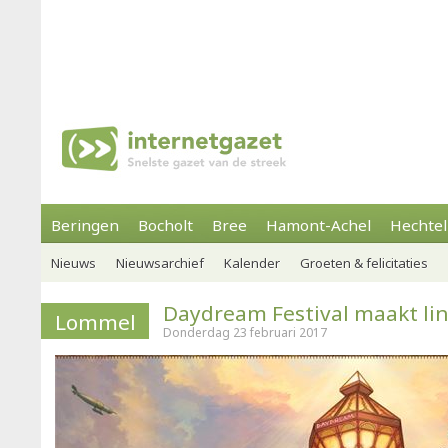
Beringen
Bocholt
Bree
Hamont-Achel
Hechtel
Nieuws
Nieuwsarchief
Kalender
Groeten & felicitaties
Daydream Festival maakt li
Lommel
Donderdag 23 februari 2017