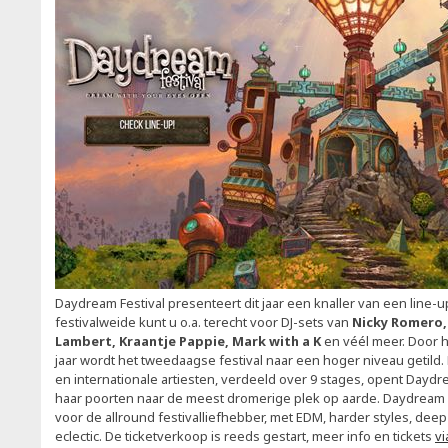
Daydream Festival presenteert dit jaar een knaller van een line
festivalweide kunt u o.a. terecht voor DJ-sets van
Nicky Romero,
Lambert, Kraantje Pappie, Mark with a K
en véél meer. Door 
jaar wordt het tweedaagse festival naar een hoger niveau getild
en internationale artiesten, verdeeld over 9 stages, opent Daydr
haar poorten naar de meest dromerige plek op aarde. Daydream Fes
voor de allround festivalliefhebber, met EDM, harder styles, dee
eclectic. De ticketverkoop is reeds gestart, meer info en tickets
vi