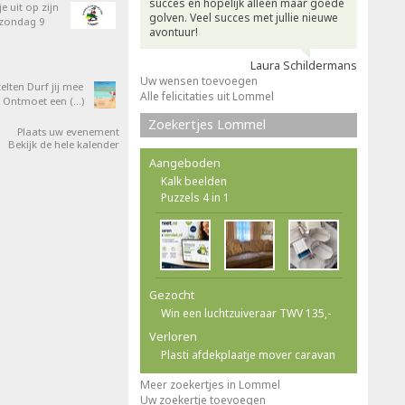
succes en hopelijk alleen maar goede
e uit op zijn
golven. Veel succes met jullie nieuwe
 zondag 9
avontuur!
Laura Schildermans
Uw wensen toevoegen
elten Durf jij mee
Alle felicitaties uit Lommel
 Ontmoet een (…)
Zoekertjes Lommel
Plaats uw evenement
Bekijk de hele kalender
Aangeboden
Kalk beelden
Puzzels 4 in 1
Gezocht
Win een luchtzuiveraar TWV 135,-
Verloren
Plasti afdekplaatje mover caravan
Meer zoekertjes in Lommel
Uw zoekertje toevoegen