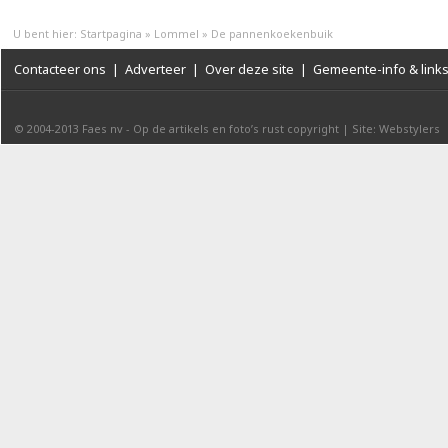
U bent hier:
Startpagina
»
Lommel
»
De pannenkoekenbuik
Contacteer ons
|
Adverteer
|
Over deze site
|
Gemeente-info & link
© 2004-2013
Faes nv
-
Op de artikels en foto’s rust copyright
|
Site: Webstylers