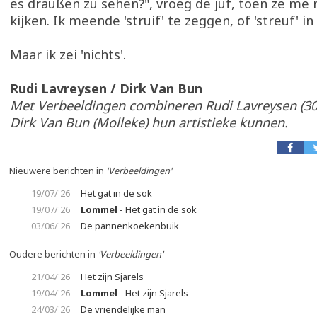
es draußen zu sehen?", vroeg de juf, toen ze me 
kijken. Ik meende 'struif' te zeggen, of 'streuf' in
Maar ik zei 'nichts'.
Rudi Lavreysen / Dirk Van Bun
Met Verbeeldingen combineren Rudi Lavreysen (3
Dirk Van Bun (Molleke) hun artistieke kunnen.
Nieuwere berichten in
'Verbeeldingen'
19/07/'26
Het gat in de sok
19/07/'26
Lommel
- Het gat in de sok
03/06/'26
De pannenkoekenbuik
Oudere berichten in
'Verbeeldingen'
21/04/'26
Het zijn Sjarels
19/04/'26
Lommel
- Het zijn Sjarels
24/03/'26
De vriendelijke man