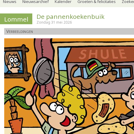
Nieuws
Nieuwsarchief
Kalender
Groeten & felicitaties
Zoeker
De pannenkoekenbuik
Lommel
Zondag 31 mei 2026
Verbeeldingen