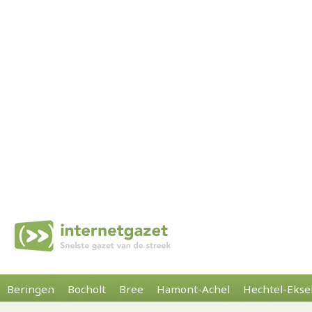
Beringen
Bocholt
Bree
Hamont-Achel
Hechtel-Ekse