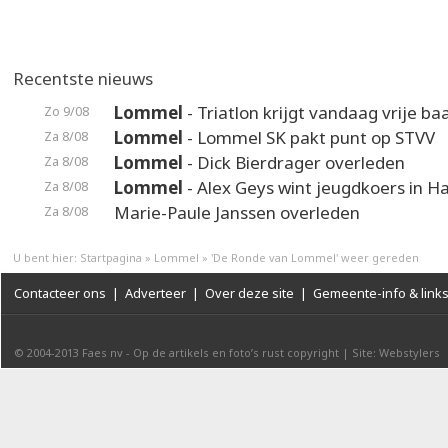
Recentste nieuws
Lommel
- Triatlon krijgt vandaag vrije ba
Zo 9/08
Lommel
- Lommel SK pakt punt op STVV
Za 8/08
Lommel
- Dick Bierdrager overleden
Za 8/08
Lommel
- Alex Geys wint jeugdkoers in 
Za 8/08
Marie-Paule Janssen overleden
Za 8/08
U bent hier:
Startpagina
»
Lommel
»
'De Ronde van Lommel' weer gereden
Contacteer ons
|
Adverteer
|
Over deze site
|
Gemeente-info & link
© 2004-2013
Faes nv
-
Op de artikels en foto’s rust copyright
|
Site: Webstylers