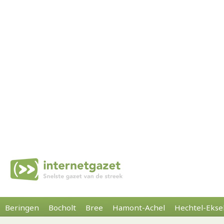
Beringen
Bocholt
Bree
Hamont-Achel
Hechtel-Ekse